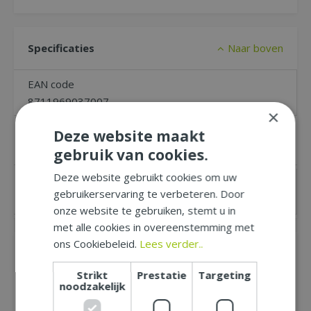
Specificaties
Naar boven
EAN code
8711969037007
×
Deze website maakt
Merk
KB
gebruik van cookies.
Deze website gebruikt cookies om uw
Geschikt voor
gebruikerservaring te verbeteren. Door
Binnen, Buiten
onze website te gebruiken, stemt u in
met alle cookies in overeenstemming met
ons Cookiebeleid.
Lees verder..
Recensies
Naar boven
Strikt
Prestatie
Targeting
noodzakelijk
Schrijf zelf een recensie over "KB