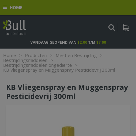
G
HOME
a
n
a
a
r
c
VANDAAG GEOPEND VAN
12:00
T/M
17:00
o
n
Home
>
Producten
>
Mest en Bestrijding
>
t
Bestrijdingsmiddelen
>
Bestrijdingsmiddelen ongedierte
>
e
KB Vliegenspray en Muggenspray Pesticidevrij 300ml
n
t
KB Vliegenspray en Muggenspray
Pesticidevrij 300ml