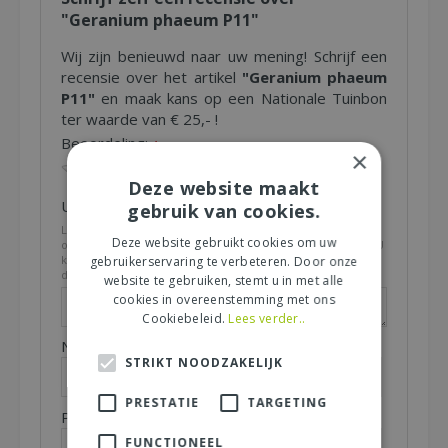
"Geranium phaeum P11"
Wij zijn benieuwd naar uw mening! Schrijf een
recensie over het artikel
"Geranium phaeum
P11"
en maak kans op een Nationale Tuinbon
ter waarde van € 25,- !
Beoordeling:
*
×
Deze website maakt
Uw mening over dit product:
gebruik van cookies.
*
Let op: deze recensie gaat over het product en niet over
Deze website gebruikt cookies om uw
ons tuincentrum, de service of levering van uw bestelling. U
kunt bijvoorbeeld in gaan op de kwaliteit van het product,
gebruikerservaring te verbeteren. Door onze
de look & feel en belangrijke eigenschappen.
website te gebruiken, stemt u in met alle
cookies in overeenstemming met ons
Cookiebeleid.
Lees verder..
Naam (zichtbaar op website):
*
STRIKT NOODZAKELIJK
PRESTATIE
TARGETING
Plaats (zichtbaar op website):
*
FUNCTIONEEL