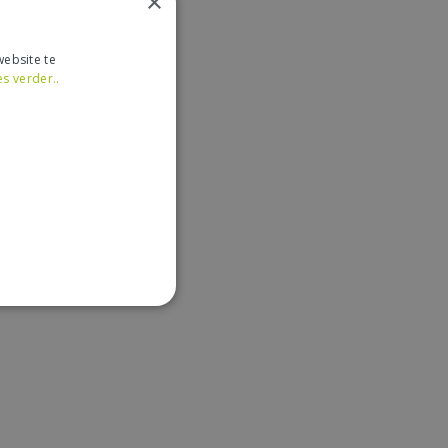
×
ebsite te
es verder..