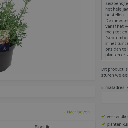
seizoensge
het hele ja
bestellen.
De meeste t
vanaf het vo
mei) tot en
(september,
in het tuin
ons dan te 
planten er z
Dit product is
sturen we een
E-mailadres:
Naar boven
verzendko
planten ku
Bloeitijd