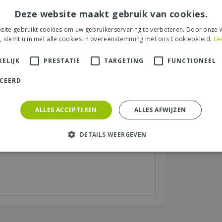
Deze website maakt gebruik van cookies.
ite gebruikt cookies om uw gebruikerservaring te verbeteren. Door onze w
, stemt u in met alle cookies in overeenstemming met ons Cookiebeleid.
Le
s tuincentrum, de service of levering van uw
et product, de look & feel en belangrijke
ELIJK
PRESTATIE
TARGETING
FUNCTIONEEL
ICEERD
aats (zichtbaar op website):
*
ALLES ACCEPTEREN
ALLES AFWIJZEN
DETAILS WEERGEVEN