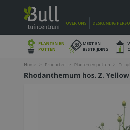
Ga
naar
content
OVER ONS
DESKUNDIG PERS
PLANTEN EN
MEST EN
POTTEN
BESTRIJDING
Home
>
Producten
>
Planten en potten
>
Tuinp
Rhodanthemum hos. Z. Yellow