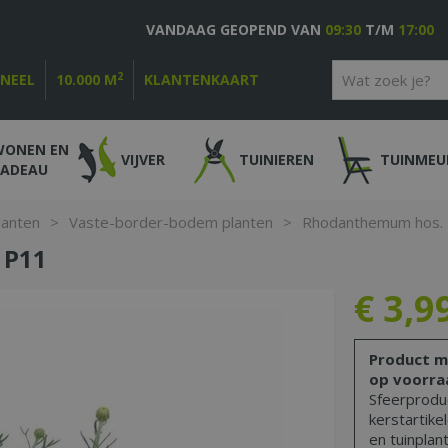
VANDAAG GEOPEND VAN
09:30
T/M
17:00
2
ONEEL
10.000 M
KLANTENKAART
WONEN EN
VIJVER
TUINIEREN
TUINMEU
CADEAU
lanten
>
Vaste-border-bodem planten
>
Rhodanthemum hos. Z
 P11
€
3
,
9
Product m
op voorra
Sfeerproduc
kerstartike
en tuinplant