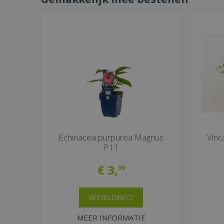
Echinacea purpurea Magnus
Vinc
P11
€
3
,
99
BESTEL DIRECT
MEER INFORMATIE