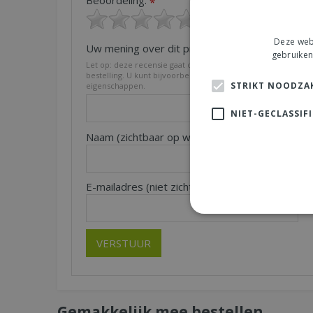
*
Deze webs
Uw mening over dit product:
*
gebruiken
Let op: deze recensie gaat over het product en niet over on
bestelling. U kunt bijvoorbeeld in gaan op de kwaliteit van h
STRIKT NOODZAK
eigenschappen.
NIET-GECLASSIF
Naam (zichtbaar op website):
Pl
*
E-mailadres (niet zichtbaar):
*
Gemakkelijk mee bestellen