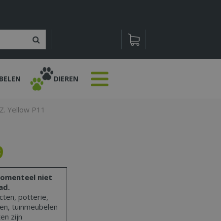
BELEN
DIEREN
. Yellow P11
9
omenteel niet
ad.
ten, potterie,
len, tuinmeubelen
en zijn