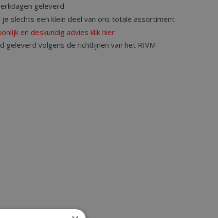
werkdagen geleverd
d je slechts een klein deel van ons totale assortiment
onlijk en deskundig advies klik hier
rd geleverd volgens de richtlijnen van het RIVM