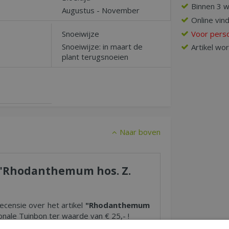
Binnen 3 
Augustus - November
Online vin
Voor perso
Snoeiwijze
Snoeiwijze: in maart de
Artikel wo
plant terugsnoeien
Naar boven
r "Rhodanthemum hos. Z.
recensie over het artikel
"Rhodanthemum
nale Tuinbon ter waarde van € 25,- !