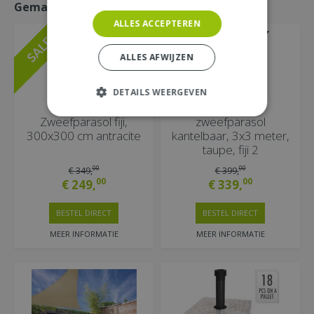
Gemakkelijk mee bestellen
ALLES ACCEPTEREN
ALLES AFWIJZEN
DETAILS WEERGEVEN
Zweefparasol fiji,
zweefparasol
300x300 cm antracite
kantelbaar, 3x3 meter,
taupe, fiji 2
00
00
€
349
,
€
399
,
00
00
€
249
,
€
339
,
BESTEL DIRECT
BESTEL DIRECT
MEER INFORMATIE
MEER INFORMATIE