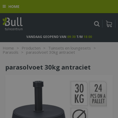
G
HOME
a
n
a
a
r
c
VANDAAG GEOPEND VAN
09:30
T/M
18:00
o
n
Home
>
Producten
>
Tuinsets en loungesets
>
t
Parasols
>
parasolvoet 30kg antraciet
e
n
parasolvoet 30kg antraciet
t