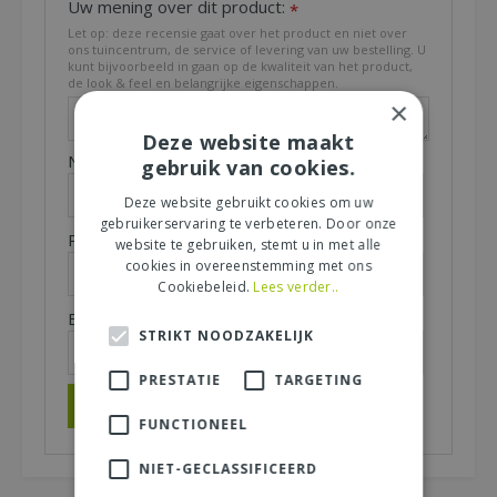
Uw mening over dit product:
*
Let op: deze recensie gaat over het product en niet over
ons tuincentrum, de service of levering van uw bestelling. U
kunt bijvoorbeeld in gaan op de kwaliteit van het product,
de look & feel en belangrijke eigenschappen.
×
Deze website maakt
Naam (zichtbaar op website):
*
gebruik van cookies.
Deze website gebruikt cookies om uw
gebruikerservaring te verbeteren. Door onze
Plaats (zichtbaar op website):
*
website te gebruiken, stemt u in met alle
cookies in overeenstemming met ons
Cookiebeleid.
Lees verder..
E-mailadres (niet zichtbaar):
*
STRIKT NOODZAKELIJK
PRESTATIE
TARGETING
FUNCTIONEEL
NIET-GECLASSIFICEERD