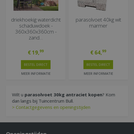
driekhoekig waterdicht
parasolvoet 40kg wit
schaduwdoek -
marmer
360x360x360cm -
zand…
99
99
€
19
,
€
64
,
BESTEL DIRECT
BESTEL DIRECT
MEER INFORMATIE
MEER INFORMATIE
Wilt u
parasolvoet 30kg antraciet kopen
? Kom
dan langs bij Tuincentrum Bull.
> Contactgegevens en openingstijden