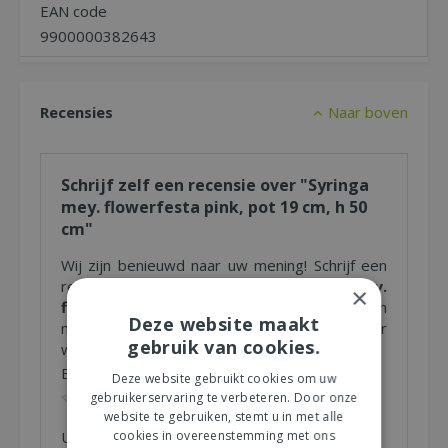
EAN code
9900000382643
Recensies
Naar boven
Schrijf zelf een recensie over "Syringa
mey. flowerfesta pink, pot 19 cm, h 50
cm"
Wij zijn benieuwd naar uw mening! Schrijf een
recensie over het artikel
"Syringa mey.
×
flowerfesta pink, pot 19 cm, h 50 cm"
en
Deze website maakt
maak kans op een Nationale Tuinbon ter
gebruik van cookies.
waarde van € 25,- !
Beoordeling:
*
Deze website gebruikt cookies om uw
gebruikerservaring te verbeteren. Door onze
website te gebruiken, stemt u in met alle
cookies in overeenstemming met ons
Uw mening over dit product:
*