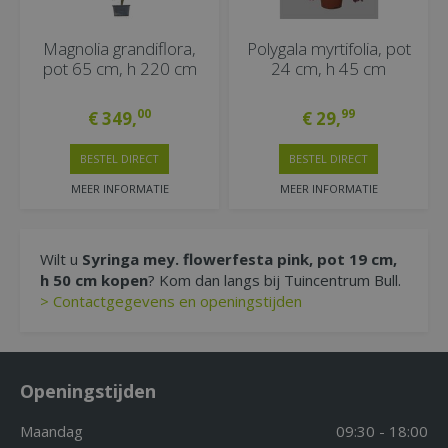
Magnolia grandiflora,
Polygala myrtifolia, pot
pot 65 cm, h 220 cm
24 cm, h 45 cm
00
99
€
349
,
€
29
,
BESTEL DIRECT
BESTEL DIRECT
MEER INFORMATIE
MEER INFORMATIE
Wilt u
Syringa mey. flowerfesta pink, pot 19 cm,
h 50 cm kopen
? Kom dan langs bij Tuincentrum Bull.
> Contactgegevens en openingstijden
Openingstijden
Maandag
09:30 - 18:00