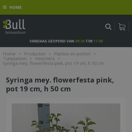
G
HOME
a
n
a
a
r
c
VANDAAG GEOPEND VAN
09:30
T/M
17:00
o
n
Home
>
Producten
>
Planten en potten
>
t
Tuinplanten
>
Heesters
>
Syringa mey. flowerfesta pink, pot 19 cm, h 50 cm
e
n
t
Syringa mey. flowerfesta pink,
pot 19 cm, h 50 cm