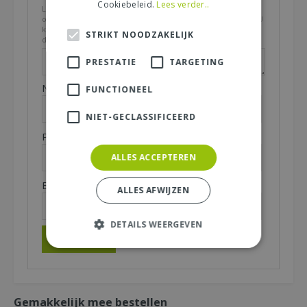
Cookiebeleid.
Lees verder..
Let op: deze recensie gaat over het product en niet over
ons tuincentrum, de service of levering van uw bestelling. U
kunt bijvoorbeeld in gaan op de kwaliteit van het product,
STRIKT NOODZAKELIJK
de look & feel en belangrijke eigenschappen.
PRESTATIE
TARGETING
Naam (zichtbaar op website):
*
FUNCTIONEEL
NIET-GECLASSIFICEERD
Plaats (zichtbaar op website):
*
ALLES ACCEPTEREN
E-mailadres (niet zichtbaar):
*
ALLES AFWIJZEN
DETAILS WEERGEVEN
Gemakkelijk mee bestellen