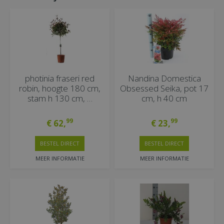
photinia fraseri red
Nandina Domestica
robin, hoogte 180 cm,
Obsessed Seika, pot 17
stam h 130 cm, …
cm, h 40 cm
99
99
€
62
,
€
23
,
BESTEL DIRECT
BESTEL DIRECT
MEER INFORMATIE
MEER INFORMATIE