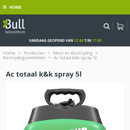
G
HOME
a
n
a
a
r
c
VANDAAG GEOPEND VAN
12:00
T/M
17:00
o
n
Home
>
Producten
>
Mest en Bestrijding
>
t
Bestrijdingsmiddelen
>
Ac totaal k&k spray 5l
e
n
Ac totaal k&k spray 5l
t