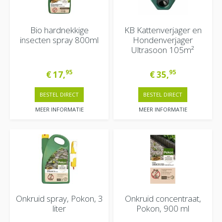
Bio hardnekkige
KB Kattenverjager en
insecten spray 800ml
Hondenverjager
Ultrasoon 105m²
95
95
€
17
,
€
35
,
BESTEL DIRECT
BESTEL DIRECT
MEER INFORMATIE
MEER INFORMATIE
Onkruid spray, Pokon, 3
Onkruid concentraat,
liter
Pokon, 900 ml