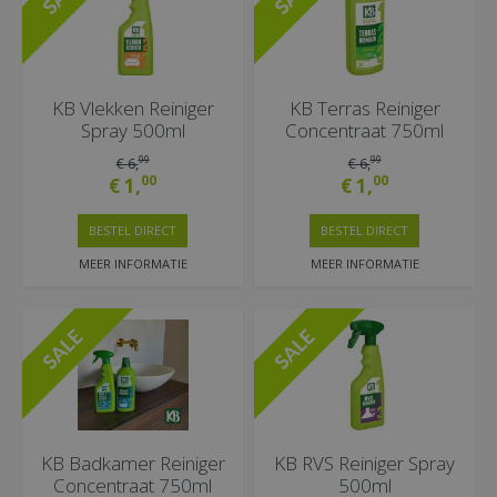
KB Vlekken Reiniger
KB Terras Reiniger
Spray 500ml
Concentraat 750ml
99
99
€
6
,
€
6
,
00
00
€
1
,
€
1
,
BESTEL DIRECT
BESTEL DIRECT
MEER INFORMATIE
MEER INFORMATIE
KB Badkamer Reiniger
KB RVS Reiniger Spray
Concentraat 750ml
500ml