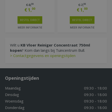
99
99
€
8
,
€
7
,
00
00
€
1
,
€
1
,
BESTEL DIRECT
BESTEL DIRECT
MEER INFORMATIE
MEER INFORMATIE
Wilt u
KB Vloer Reiniger Concentraat 750ml
kopen
? Kom dan langs bij Tuincentrum Bull.
> Contactgegevens en openingstijden
Openingstijden
Maandag
09:30 - 18:00
Dinsdag
09:30 - 18:00
Woensdag
09:30 - 18:00
Donderdag
09:30 - 18:00