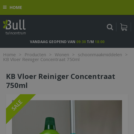
G
HOME
a
n
a
a
r
c
VANDAAG GEOPEND VAN
09:30
T/M
18:00
o
n
Home
>
Producten
>
Wonen
>
schoonmaakmiddelen
>
t
KB Vloer Reiniger Concentraat 750ml
e
n
KB Vloer Reiniger Concentraat
t
750ml