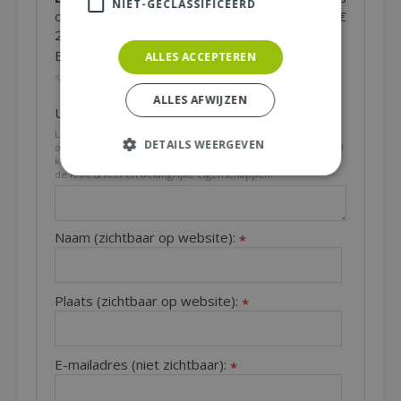
NIET-GECLASSIFICEERD
op een Nationale Tuinbon ter waarde van €
25,- !
Beoordeling:
ALLES ACCEPTEREN
*
ALLES AFWIJZEN
Uw mening over dit product:
*
Let op: deze recensie gaat over het product en niet over
DETAILS WEERGEVEN
ons tuincentrum, de service of levering van uw bestelling. U
kunt bijvoorbeeld in gaan op de kwaliteit van het product,
de look & feel en belangrijke eigenschappen.
Naam (zichtbaar op website):
*
Plaats (zichtbaar op website):
*
E-mailadres (niet zichtbaar):
*