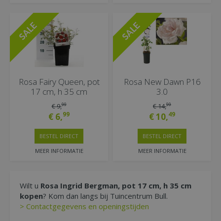
Rosa Fairy Queen, pot
Rosa New Dawn P16
17 cm, h 35 cm
3.0
99
99
€
9
,
€
14
,
99
49
€
6
,
€
10
,
BESTEL DIRECT
BESTEL DIRECT
MEER INFORMATIE
MEER INFORMATIE
Wilt u
Rosa Ingrid Bergman, pot 17 cm, h 35 cm
kopen
? Kom dan langs bij Tuincentrum Bull.
> Contactgegevens en openingstijden