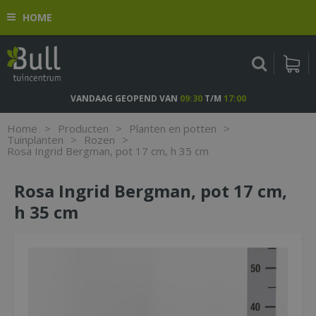
G
HOME
a
n
a
a
r
c
VANDAAG GEOPEND VAN
09:30
T/M
17:00
o
n
Home
>
Producten
>
Planten en potten
>
t
Tuinplanten
>
Rozen
>
Rosa Ingrid Bergman, pot 17 cm, h 35 cm
e
n
t
Rosa Ingrid Bergman, pot 17 cm,
h 35 cm