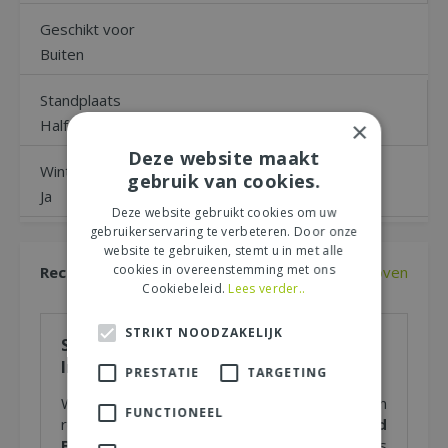
Geschikt voor
Buiten
Standplaats
Halfschaduw, Zon
×
Deze website maakt
Winterhard
gebruik van cookies.
Ja
Deze website gebruikt cookies om uw
gebruikerservaring te verbeteren. Door onze
website te gebruiken, stemt u in met alle
cookies in overeenstemming met ons
Recensies
Naar boven
Cookiebeleid.
Lees verder..
STRIKT NOODZAKELIJK
Schrijf zelf een recensie over "Rosa
Ingrid Bergman, pot 17 cm, h 35 cm"
PRESTATIE
TARGETING
Wij zijn benieuwd naar uw mening! Schrijf een
FUNCTIONEEL
recensie over het artikel
"Rosa Ingrid
Bergman, pot 17 cm, h 35 cm"
en maak kans