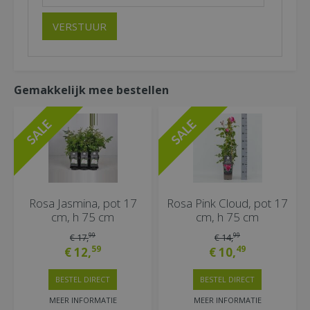
Gemakkelijk mee bestellen
Rosa Jasmina, pot 17
Rosa Pink Cloud, pot 17
cm, h 75 cm
cm, h 75 cm
99
99
€
17
,
€
14
,
59
49
€
12
,
€
10
,
BESTEL DIRECT
BESTEL DIRECT
MEER INFORMATIE
MEER INFORMATIE