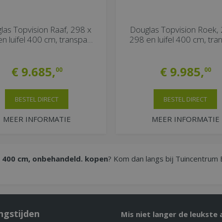
las Topvision Raaf, 298 x
Douglas Topvision Roek, 
n luifel 400 cm, transpa…
298 en luifel 400 cm, tr
€
9.685
,
€
9.985
,
00
00
BESTEL DIRECT
BESTEL DIRECT
MEER INFORMATIE
MEER INFORMATIE
x 400 cm, onbehandeld. kopen
? Kom dan langs bij Tuincentrum B
ngstijden
Mis niet langer de leukste 