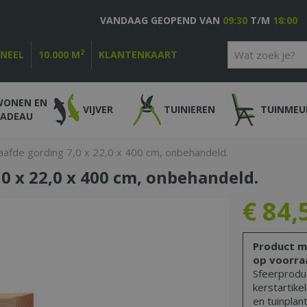
VANDAAG GEOPEND VAN
09:30
T/M
18:00
2
ONEEL
10.000 M
KLANTENKAART
WONEN EN
VIJVER
TUINIEREN
TUINMEU
CADEAU
afde gording 7,0 x 22,0 x 400 cm, onbehandeld.
0 x 22,0 x 400 cm, onbehandeld.
€
84
,
Product m
op voorra
Sfeerproduc
kerstartike
en tuinplant