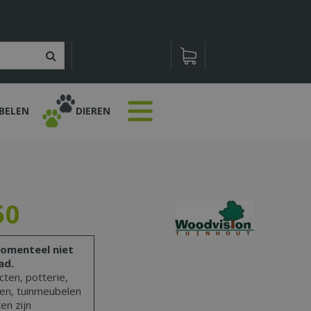
BELEN
DIEREN
50
omenteel niet
ad.
ten, potterie,
len, tuinmeubelen
en zijn