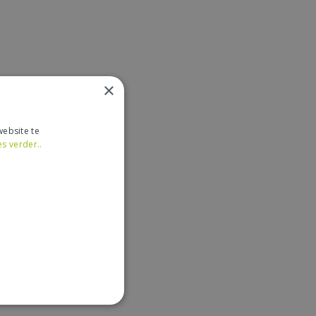
×
ebsite te
es verder..