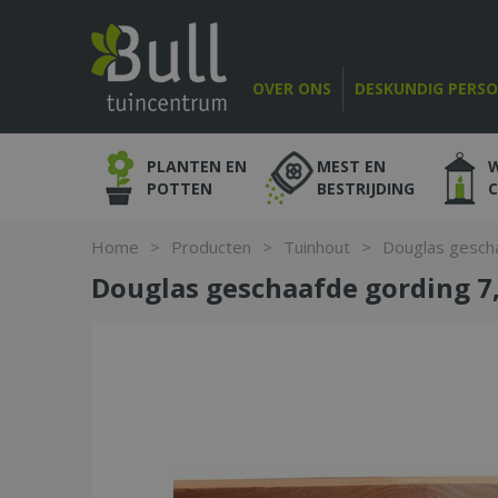
Ga
naar
content
OVER ONS
DESKUNDIG PERS
PLANTEN EN
MEST EN
POTTEN
BESTRIJDING
Home
>
Producten
>
Tuinhout
>
Douglas gescha
Douglas geschaafde gording 7,