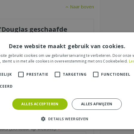
Naar boven
r "Douglas geschaafde
nbehandeld."
Deze website maakt gebruik van cookies.
 een recensie over het artikel
"Douglas
, onbehandeld."
en maak kans op een
ite gebruikt cookies om uw gebruikerservaring te verbeteren. Door onze w
, stemt u in met alle cookies in overeenstemming met ons Cookiebeleid.
Le
ELIJK
PRESTATIE
TARGETING
FUNCTIONEEL
ICEERD
s tuincentrum, de service of levering van uw
et product, de look & feel en belangrijke
ALLES ACCEPTEREN
ALLES AFWIJZEN
DETAILS WEERGEVEN
aats (zichtbaar op website):
*