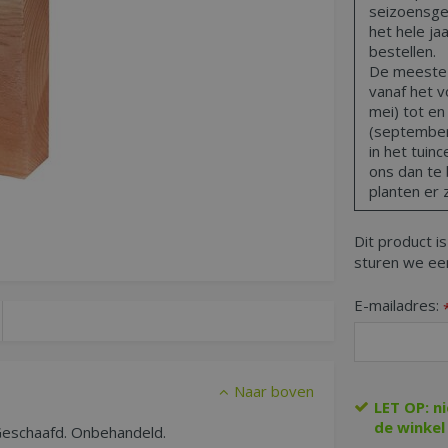
seizoensge
het hele ja
bestellen.
De meeste t
vanaf het vo
mei) tot en
(september,
in het tuin
ons dan te 
planten er z
Dit product is
sturen we een
E-mailadres:
Naar boven
LET OP: n
de winkel
Geschaafd. Onbehandeld.