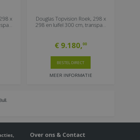
298 x
Douglas Topvision Roek, 298 x
anspa…
298 en luifel 300 cm, transpa…
€
9.180
,
00
BESTEL DIRECT
MEER INFORMATIE
ull.
Over ons & Contact
acties,