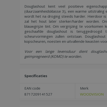
Douglashout kent veel positieve eigenscha
(duurzaamheidsklasse 3), een warme uitstraling
wordt het na droging steeds harder. Hierdoor is
zal het hout later sterker/harder worden. On
blauwgrijze tint. Om vergrijzing te voorkomen 
geschaafde douglashout is teruggedroogd
scheurvormingen zullen ontstaan. Douglashou
kopscheuren, noesten en uitvallende kwasten vo
Voor een lange levensduur dient douglas
geïmpregneerd (KOMO) te worden.
Specificaties
EAN code
Merk
8717209141527
WOODVISION