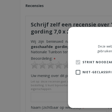
Recensies
Schrijf zelf een recensie ove
gording 7,0 x 22,0 x 400 cm, o
Wij zijn benieuwd naar uw mening! Schrijf
geschaafde gording 7,0 x 22,0 x 400 cm
Deze webs
gebruiken
Nationale Tuinbon ter waarde van € 25,- !
Beoordeling:
*
STRIKT NOODZAK
NIET-GECLASSIF
Uw mening over dit product:
*
Let op: deze recensie gaat over het product en niet over on
bestelling. U kunt bijvoorbeeld in gaan op de kwaliteit van h
eigenschappen.
Naam (zichtbaar op website):
Pl
*