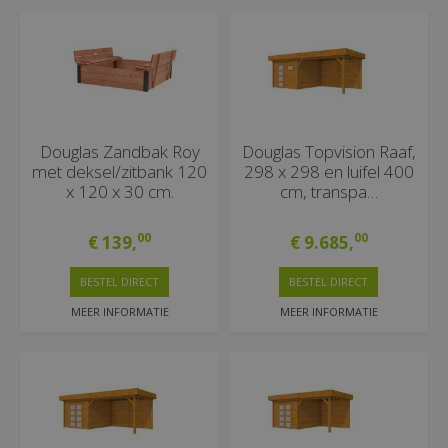
Douglas Zandbak Roy
Douglas Topvision Raaf,
met deksel/zitbank 120
298 x 298 en luifel 400
x 120 x 30 cm.
cm, transpa…
00
00
€
139
,
€
9.685
,
BESTEL DIRECT
BESTEL DIRECT
MEER INFORMATIE
MEER INFORMATIE