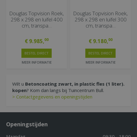
Douglas Topvision Roek,
Douglas Topvision Roek,
298 x 298 en luifel 400
298 x 298 en luifel 300
cm, transpa…
cm, transpa…
00
00
€
9.985
,
€
9.180
,
BESTEL DIRECT
BESTEL DIRECT
MEER INFORMATIE
MEER INFORMATIE
Wilt u
Betoncoating zwart, in plastic fles (1 liter).
kopen
? Kom dan langs bij Tuincentrum Bull.
> Contactgegevens en openingstijden
Openingstijden
Maandag
09:30 - 18:00