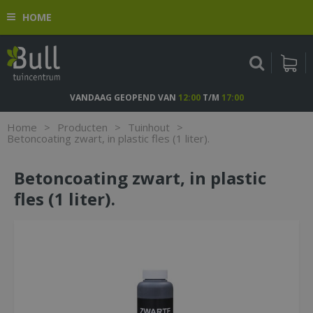
G
HOME
a
n
a
a
r
c
VANDAAG GEOPEND VAN
12:00
T/M
17:00
o
n
Home
>
Producten
>
Tuinhout
>
t
Betoncoating zwart, in plastic fles (1 liter).
e
n
Betoncoating zwart, in plastic
t
fles (1 liter).