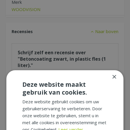
Merk
WOODVISION
Recensies
Naar boven
Schrijf zelf een recensie over
"Betoncoating zwart, in plastic fles (1
liter)."
×
Wij zijn benieuwd naar uw mening! Schrijf een
recensie over het artikel
"Betoncoating
Deze website maakt
zwart, in plastic fles (1 liter)."
en maak kans
gebruik van cookies.
op een Nationale Tuinbon ter waarde van €
25,- !
Deze website gebruikt cookies om uw
Beoordeling:
*
gebruikerservaring te verbeteren. Door
onze website te gebruiken, stemt u in
met alle cookies in overeenstemming met
Uw mening over dit product:
*
ons Cookiebeleid.
Lees verder..