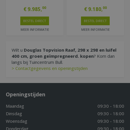
00
00
€
9.985
,
€
9.180
,
BESTEL DIRECT
BESTEL DIRECT
MEER INFORMATIE
MEER INFORMATIE
Wilt u
Douglas Topvision Raaf, 298 x 298 en luifel
400 cm, groen geïmpregneerd. kopen
? Kom dan
langs bij Tuincentrum Bull.
> Contactgegevens en openingstijden
Openingstijden
Maandag
09:30 - 18:00
Dinsdag
09:30 - 18:00
Woensdag
09:30 - 18:00
Donderdag
09:30 - 18:00