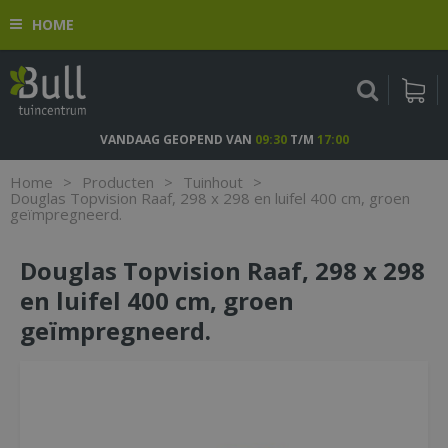
G
HOME
a
n
a
a
r
c
VANDAAG GEOPEND VAN
09:30
T/M
17:00
o
n
Home
>
Producten
>
Tuinhout
>
t
Douglas Topvision Raaf, 298 x 298 en luifel 400 cm, groen
geïmpregneerd.
e
n
t
Douglas Topvision Raaf, 298 x 298
en luifel 400 cm, groen
geïmpregneerd.