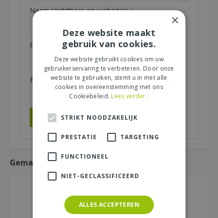
Naam (zichtbaar op website):
*
×
Deze website maakt
gebruik van cookies.
Plaats (zichtbaar op website):
*
Deze website gebruikt cookies om uw
gebruikerservaring te verbeteren. Door onze
website te gebruiken, stemt u in met alle
E-mailadres (niet zichtbaar):
*
cookies in overeenstemming met ons
Cookiebeleid.
Lees verder..
STRIKT NOODZAKELIJK
PRESTATIE
TARGETING
FUNCTIONEEL
Gemakkelijk mee bestellen
NIET-GECLASSIFICEERD
ALLES ACCEPTEREN