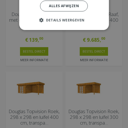
ALLES AFWIJZEN
Douglas Zandbak Roy
Douglas Topvision Raaf,
met deksel/zitbank 120
298 x 298 en luifel 400
DETAILS WEERGEVEN
x 120 x 30 cm.
cm, transpa…
00
00
€
139
,
€
9.685
,
BESTEL DIRECT
BESTEL DIRECT
MEER INFORMATIE
MEER INFORMATIE
Douglas Topvision Roek,
Douglas Topvision Roek,
298 x 298 en luifel 400
298 x 298 en luifel 300
cm, transpa…
cm, transpa…