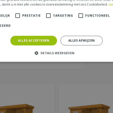
, stemt u in met alle cookies in overeenstemming met ons Cookiebeleid.
Le
aats (zichtbaar op website):
*
ELIJK
PRESTATIE
TARGETING
FUNCTIONEEL
ICEERD
ALLES ACCEPTEREN
ALLES AFWIJZEN
DETAILS WEERGEVEN