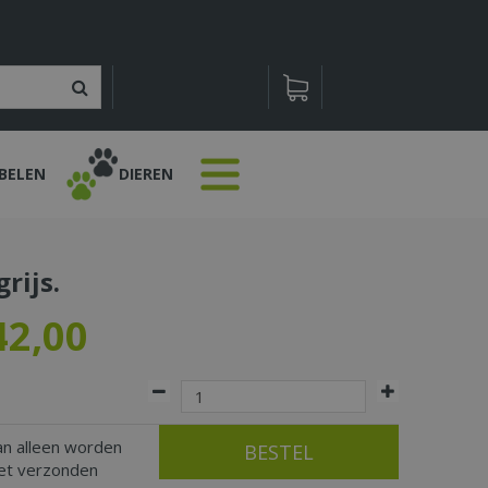
BELEN
DIEREN
rijs.
42
,
00
an alleen worden
iet verzonden