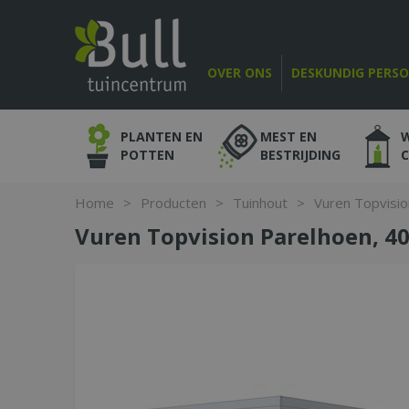
Ga
naar
content
OVER ONS
DESKUNDIG PERS
PLANTEN EN
MEST EN
POTTEN
BESTRIJDING
Home
>
Producten
>
Tuinhout
>
Vuren Topvision
Vuren Topvision Parelhoen, 400