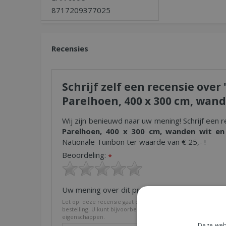
8717209377025
Recensies
Schrijf zelf een recensie over
Parelhoen, 400 x 300 cm, wande
Wij zijn benieuwd naar uw mening! Schrijf een r
Parelhoen, 400 x 300 cm, wanden wit en b
Nationale Tuinbon ter waarde van € 25,- !
Beoordeling:
*
Uw mening over dit product:
*
Let op: deze recensie gaat over het product en niet over on
bestelling. U kunt bijvoorbeeld in gaan op de kwaliteit van h
eigenschappen.
Deze webs