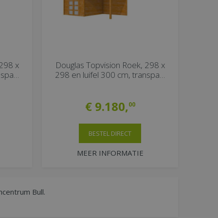
298 x
Douglas Topvision Roek, 298 x
anspa…
298 en luifel 300 cm, transpa…
€
9.180
,
00
BESTEL DIRECT
MEER INFORMATIE
ncentrum Bull.