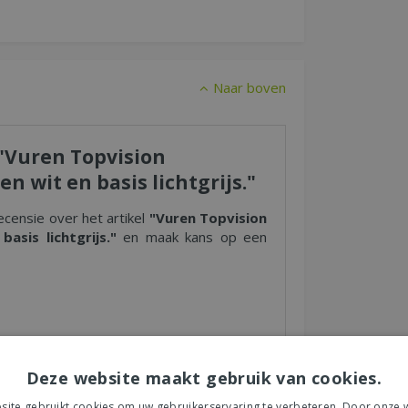
Naar boven
 "Vuren Topvision
n wit en basis lichtgrijs."
ecensie over het artikel
"Vuren Topvision
asis lichtgrijs."
en maak kans op een
s tuincentrum, de service of levering van uw
Deze website maakt gebruik van cookies.
et product, de look & feel en belangrijke
ite gebruikt cookies om uw gebruikerservaring te verbeteren. Door onze w