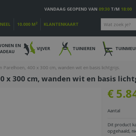
VANDAAG GEOPEND VAN
09:30
T/M
18:00
2
ONEEL
10.000 M
KLANTENKAART
WONEN EN
VIJVER
TUINIEREN
TUINMEU
CADEAU
 Parelhoen, 400 x 300 cm, wanden wit en basis lichtgrijs.
 x 300 cm, wanden wit en basis lichtg
€
5.8
Aantal
Dit product k
opgehaald, n