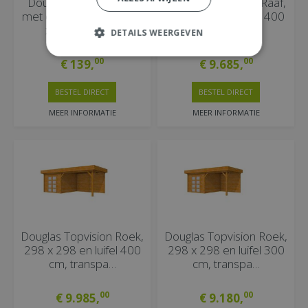
Douglas Zandbak Roy
Douglas Topvision Raaf,
met deksel/zitbank 120
298 x 298 en luifel 400
x 120 x 30 cm.
cm, transpa…
DETAILS WEERGEVEN
00
00
€
139
,
€
9.685
,
BESTEL DIRECT
BESTEL DIRECT
MEER INFORMATIE
MEER INFORMATIE
Douglas Topvision Roek,
Douglas Topvision Roek,
298 x 298 en luifel 400
298 x 298 en luifel 300
cm, transpa…
cm, transpa…
00
00
€
9.985
,
€
9.180
,