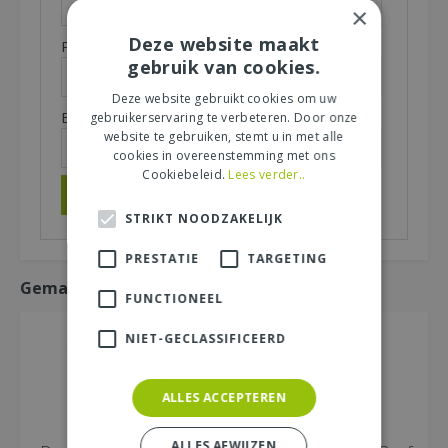
×
Deze website maakt
Plaats (zichtbaar op website):
*
gebruik van cookies.
Deze website gebruikt cookies om uw
E-mailadres (niet zichtbaar):
gebruikerservaring te verbeteren. Door onze
*
website te gebruiken, stemt u in met alle
cookies in overeenstemming met ons
Cookiebeleid.
Lees verder..
STRIKT NOODZAKELIJK
PRESTATIE
TARGETING
Gemakkelijk mee bestellen
FUNCTIONEEL
NIET-GECLASSIFICEERD
ALLES ACCEPTEREN
ALLES AFWIJZEN