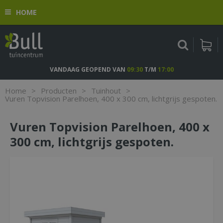
G
HOME
a
n
a
a
r
c
VANDAAG GEOPEND VAN
09:30
T/M
17:00
o
n
Home
>
Producten
>
Tuinhout
>
t
Vuren Topvision Parelhoen, 400 x 300 cm, lichtgrijs gespoten.
e
n
Vuren Topvision Parelhoen, 400 x
t
300 cm, lichtgrijs gespoten.