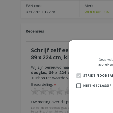
EAN code
Merk
8717209137278
WOODVISION
Recensies
Schrijf zelf een recensie ove
89 x 224 cm, kleurloos geïmpr
Deze webs
gebruiken
Wij zijn benieuwd naar uw mening! Schrijf een 
douglas, 89 x 224 cm, kleurloos geïmpre
STRIKT NOODZAK
Tuinbon ter waarde van € 25,- !
Beoordeling:
*
NIET-GECLASSIF
Uw mening over dit product:
*
Let op: deze recensie gaat over het product en niet over on
bestelling. U kunt bijvoorbeeld in gaan op de kwaliteit van h