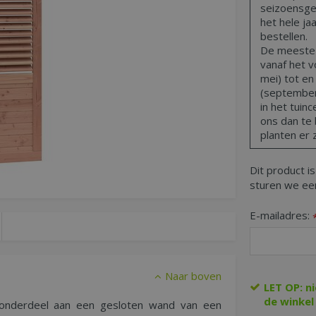
seizoensge
het hele ja
bestellen.
De meeste t
vanaf het vo
mei) tot en
(september,
in het tuin
ons dan te 
planten er z
Dit product is
sturen we een
E-mailadres:
Naar boven
LET OP: n
de winkel
 onderdeel aan een gesloten wand van een