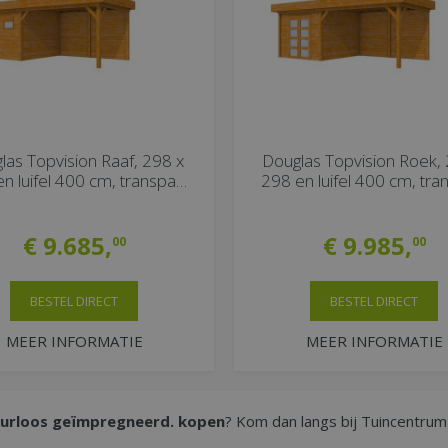
las Topvision Raaf, 298 x
Douglas Topvision Roek, 
n luifel 400 cm, transpa…
298 en luifel 400 cm, tr
€
9.685
,
€
9.985
,
00
00
BESTEL DIRECT
BESTEL DIRECT
MEER INFORMATIE
MEER INFORMATIE
leurloos geïmpregneerd. kopen
? Kom dan langs bij Tuincentrum 