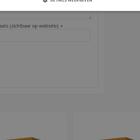
DETAILS WEERGEVEN
aats (zichtbaar op website):
*