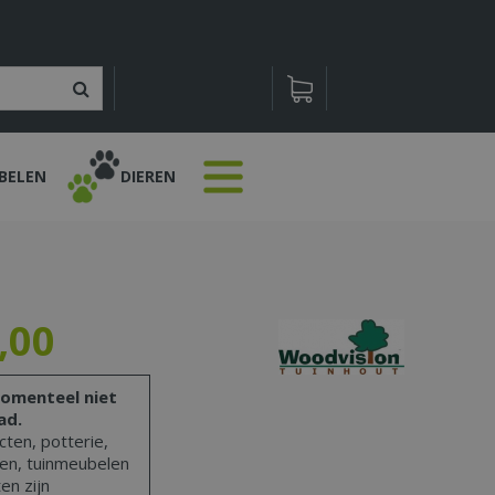
BELEN
DIEREN
,
00
omenteel niet
ad.
ten, potterie,
len, tuinmeubelen
en zijn