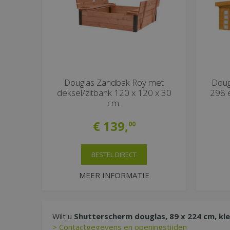
Douglas Zandbak Roy met
Doug
deksel/zitbank 120 x 120 x 30
298 e
cm.
€
139
,
00
BESTEL DIRECT
MEER INFORMATIE
Wilt u
Shutterscherm douglas, 89 x 224 cm, k
> Contactgegevens en openingstijden