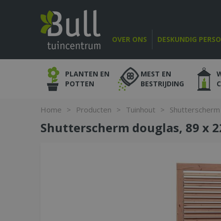
Ga
naar
content
OVER ONS
DESKUNDIG PERS
PLANTEN EN
MEST EN
POTTEN
BESTRIJDING
Home
>
Producten
>
Tuinhout
>
Shutterscherm 
Shutterscherm douglas, 89 x 2