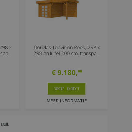
298 x
Douglas Topvision Roek, 298 x
anspa…
298 en luifel 300 cm, transpa…
€
9.180
,
00
BESTEL DIRECT
MEER INFORMATIE
Bull.