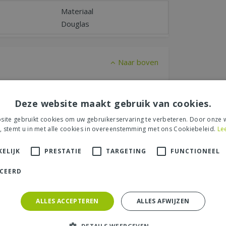
Materiaal
Douglas
Naar boven
r "Shutterscherm douglas,
Deze website maakt gebruik van cookies.
egneerd."
ite gebruikt cookies om uw gebruikerservaring te verbeteren. Door onze w
, stemt u in met alle cookies in overeenstemming met ons Cookiebeleid.
Le
recensie over het artikel
"Shutterscherm
gneerd."
en maak kans op een Nationale
ELIJK
PRESTATIE
TARGETING
FUNCTIONEEL
ICEERD
ALLES ACCEPTEREN
ALLES AFWIJZEN
s tuincentrum, de service of levering van uw
et product, de look & feel en belangrijke