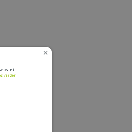
×
ebsite te
es verder..