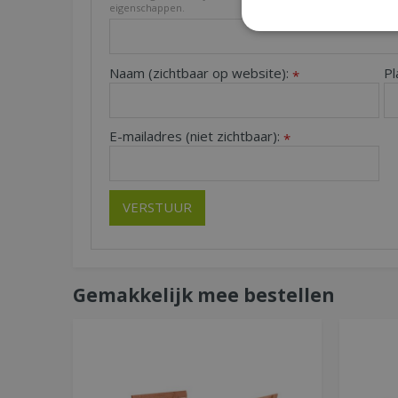
eigenschappen.
Naam (zichtbaar op website):
Pl
*
E-mailadres (niet zichtbaar):
*
Gemakkelijk mee bestellen