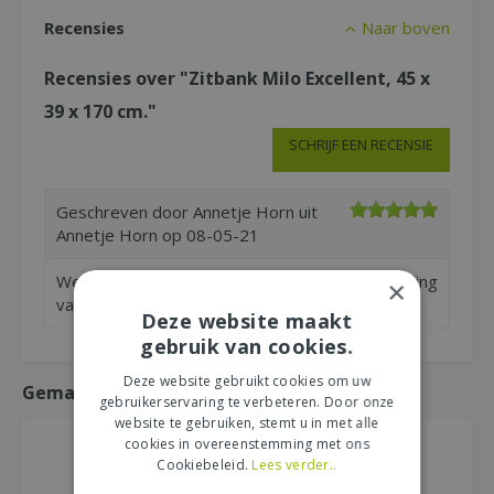
Recensies
Naar boven
Recensies over "Zitbank Milo Excellent, 45 x
39 x 170 cm."
SCHRIJF EEN RECENSIE
Geschreven door
Annetje Horn
uit
Annetje Horn op
08-05-21
We zijn heel tevreden. Past goed bij de uitstraling
×
van ons huis. Wel heel zwaar!
Deze website maakt
gebruik van cookies.
Deze website gebruikt cookies om uw
Gemakkelijk mee bestellen
gebruikerservaring te verbeteren. Door onze
website te gebruiken, stemt u in met alle
cookies in overeenstemming met ons
Cookiebeleid.
Lees verder..