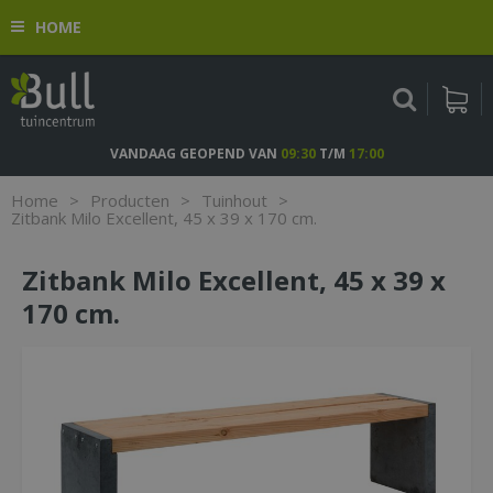
G
HOME
a
n
a
a
r
c
VANDAAG GEOPEND VAN
09:30
T/M
17:00
o
n
Home
>
Producten
>
Tuinhout
>
t
Zitbank Milo Excellent, 45 x 39 x 170 cm.
e
n
Zitbank Milo Excellent, 45 x 39 x
t
170 cm.