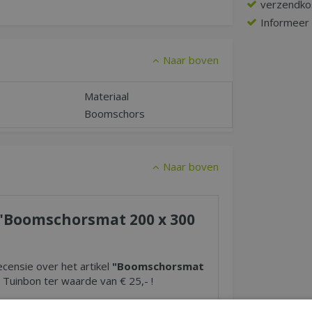
verzendko
Informeer n
Naar boven
Materiaal
Boomschors
Naar boven
r "Boomschorsmat 200 x 300
ecensie over het artikel
"Boomschorsmat
Tuinbon ter waarde van € 25,- !