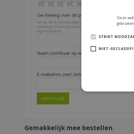
Uw mening over dit product:
*
Deze webs
Let op: deze recensie gaat over het product en niet over on
gebruiken
bestelling. U kunt bijvoorbeeld in gaan op de kwaliteit van h
eigenschappen.
STRIKT NOODZAK
NIET-GECLASSIF
Naam (zichtbaar op website):
Pl
*
E-mailadres (niet zichtbaar):
*
Gemakkelijk mee bestellen