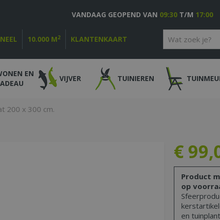
VANDAAG GEOPEND VAN
09:30
T/M
17:00
2
ONEEL
10.000 M
KLANTENKAART
WONEN EN
VIJVER
TUINIEREN
TUINMEU
CADEAU
 200 x 300 cm.
€
99
,
Product m
op voorra
Sfeerproduc
kerstartike
en tuinplant