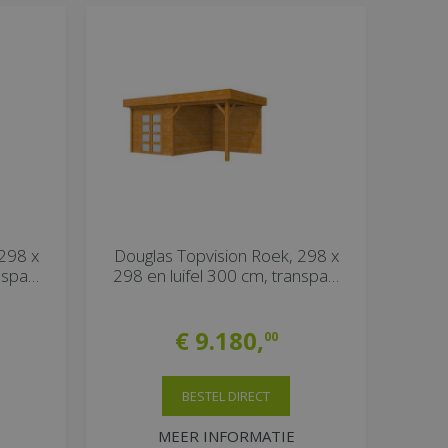
298 x
Douglas Topvision Roek, 298 x
anspa…
298 en luifel 300 cm, transpa…
€
9.180
,
00
BESTEL DIRECT
MEER INFORMATIE