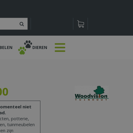
BELEN
DIEREN
00
omenteel niet
ad.
ten, potterie,
len, tuinmeubelen
en zijn