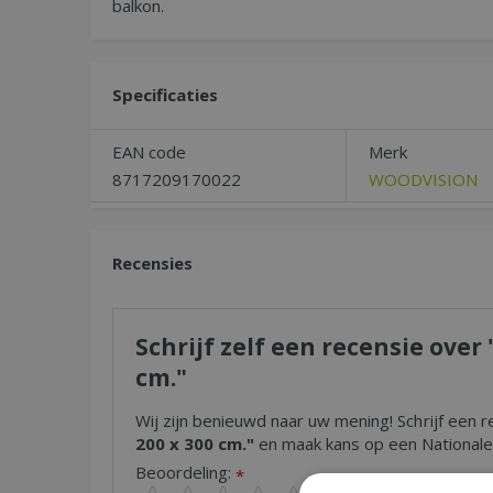
balkon.
Specificaties
EAN code
Merk
8717209170022
WOODVISION
Recensies
Schrijf zelf een recensie ove
cm."
Wij zijn benieuwd naar uw mening! Schrijf een r
200 x 300 cm."
en maak kans op een Nationale 
Beoordeling:
*