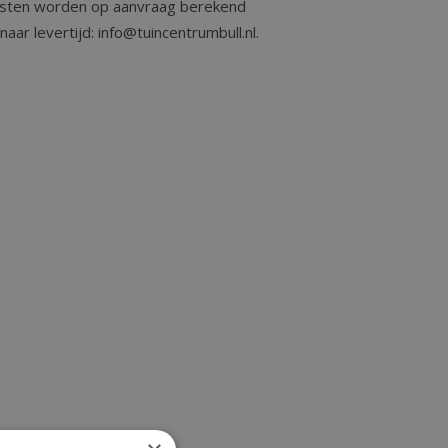
sten worden op aanvraag berekend
aar levertijd: info@tuincentrumbull.nl.