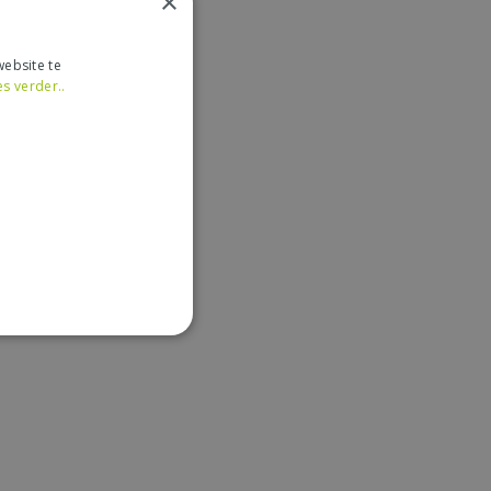
×
ebsite te
es verder..