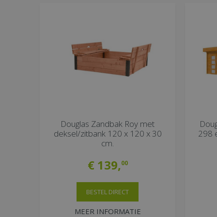
Douglas Zandbak Roy met
Doug
deksel/zitbank 120 x 120 x 30
298 e
cm.
€
139
,
00
BESTEL DIRECT
MEER INFORMATIE