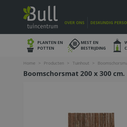
Ga
naar
content
OVER ONS
DESKUNDIG PERS
PLANTEN EN
MEST EN
POTTEN
BESTRIJDING
Home
>
Producten
>
Tuinhout
>
Boomschorsmat
Boomschorsmat 200 x 300 cm.