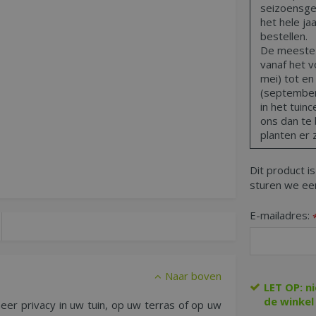
seizoensge
het hele ja
bestellen.
De meeste t
vanaf het vo
mei) tot en
(september,
in het tuin
ons dan te 
planten er z
Dit product is
sturen we een
E-mailadres:
Naar boven
LET OP: n
de winkel
r privacy in uw tuin, op uw terras of op uw