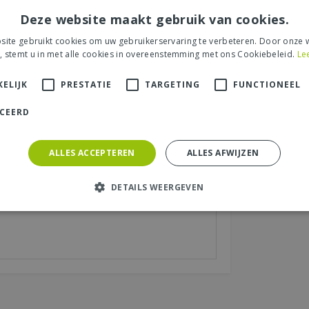
Deze website maakt gebruik van cookies.
ite gebruikt cookies om uw gebruikerservaring te verbeteren. Door onze w
s tuincentrum, de service of levering van uw
, stemt u in met alle cookies in overeenstemming met ons Cookiebeleid.
Le
et product, de look & feel en belangrijke
ELIJK
PRESTATIE
TARGETING
FUNCTIONEEL
ICEERD
aats (zichtbaar op website):
*
ALLES ACCEPTEREN
ALLES AFWIJZEN
DETAILS WEERGEVEN