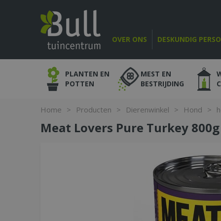
Ga
naar
content
OVER ONS
DESKUNDIG PERS
PLANTEN EN
MEST EN
POTTEN
BESTRIJDING
Home
>
Producten
>
Dierenwinkel
>
Hond
>
h
Meat Lovers Pure Turkey 800g