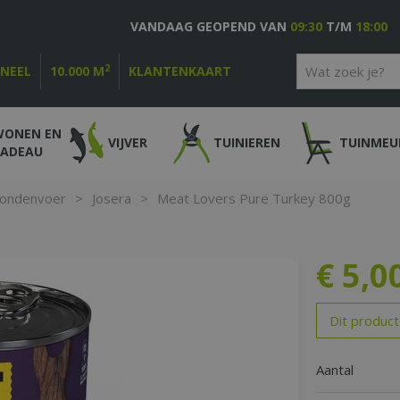
VANDAAG GEOPEND VAN
09:30
T/M
18:00
2
ONEEL
10.000 M
KLANTENKAART
WONEN EN
VIJVER
TUINIEREN
TUINMEU
CADEAU
ondenvoer
>
Josera
>
Meat Lovers Pure Turkey 800g
€
5
,
0
Dit product
Aantal