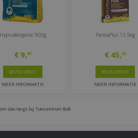
Hypoallergenic 900g
FiestaPlus 12,5kg
€
9
,
€
45
,
95
22
BESTEL DIRECT
BESTEL DIRECT
MEER INFORMATIE
MEER INFORMATIE
om dan langs bij Tuincentrum Bull.