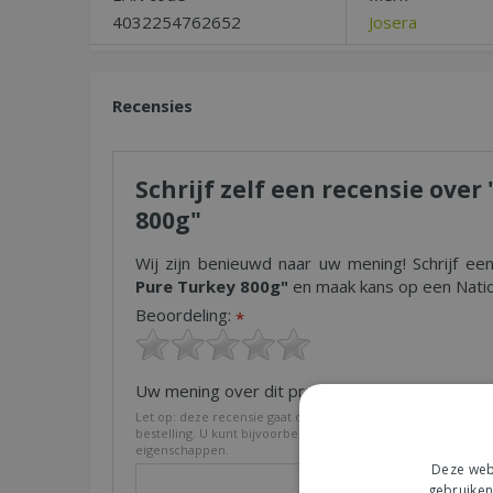
4032254762652
Josera
Recensies
Schrijf zelf een recensie ove
800g"
Wij zijn benieuwd naar uw mening! Schrijf ee
Pure Turkey 800g"
en maak kans op een Natio
Beoordeling:
*
Uw mening over dit product:
*
Let op: deze recensie gaat over het product en niet over on
bestelling. U kunt bijvoorbeeld in gaan op de kwaliteit van h
eigenschappen.
Deze webs
gebruiken