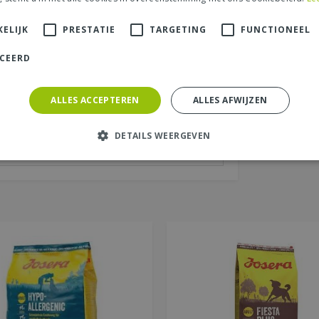
aats (zichtbaar op website):
*
ELIJK
PRESTATIE
TARGETING
FUNCTIONEEL
ICEERD
ALLES ACCEPTEREN
ALLES AFWIJZEN
DETAILS WEERGEVEN