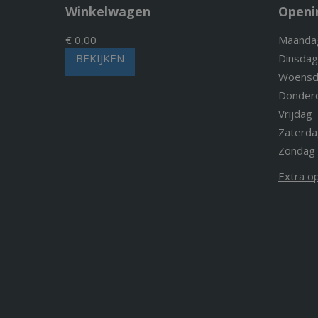
Winkelwagen
Openi
€ 0,00
Maanda
BEKIJKEN
Dinsdag
Woensd
Donder
Vrijdag
Zaterda
Zondag
Extra o