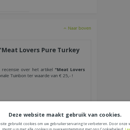
Naar boven
r "Meat Lovers Pure Turkey
n recensie over het artikel
"Meat Lovers
nale Tuinbon ter waarde van € 25,- !
s tuincentrum, de service of levering van uw
Deze website maakt gebruik van cookies.
et product, de look & feel en belangrijke
ite gebruikt cookies om uw gebruikerservaring te verbeteren. Door onze w
, stemt u in met alle cookies in overeenstemming met ons Cookiebeleid.
Le