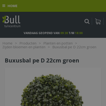
G
HOME
a
n
a
a
r
c
VANDAAG GEOPEND VAN
09:30
T/M
18:00
o
n
Home
>
Producten
>
Planten en potten
>
t
Zijden bloemen en planten
>
Buxusbal pe D 22cm groen
e
n
Buxusbal pe D 22cm groen
t