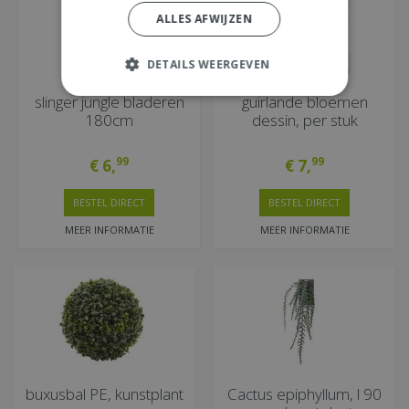
ALLES AFWIJZEN
DETAILS WEERGEVEN
slinger jungle bladeren
guirlande bloemen
180cm
dessin, per stuk
99
99
€
6
,
€
7
,
BESTEL DIRECT
BESTEL DIRECT
MEER INFORMATIE
MEER INFORMATIE
buxusbal PE, kunstplant
Cactus epiphyllum, l 90