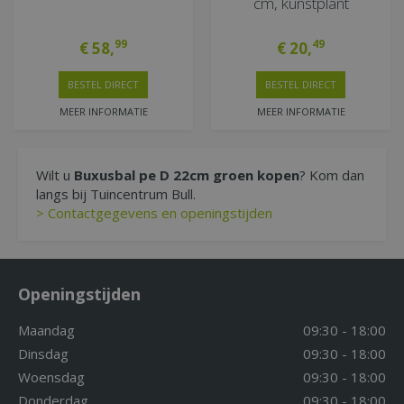
cm, kunstplant
99
49
€
58
,
€
20
,
BESTEL DIRECT
BESTEL DIRECT
MEER INFORMATIE
MEER INFORMATIE
Wilt u
Buxusbal pe D 22cm groen kopen
? Kom dan
langs bij Tuincentrum Bull.
> Contactgegevens en openingstijden
Openingstijden
Maandag
09:30 - 18:00
Dinsdag
09:30 - 18:00
Woensdag
09:30 - 18:00
Donderdag
09:30 - 18:00