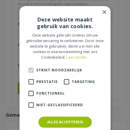
de look & feel en belangrijke eigenschappen.
×
Deze website maakt
Naam (zichtbaar op website):
*
gebruik van cookies.
Deze website gebruikt cookies om uw
gebruikerservaring te verbeteren. Door onze
Plaats (zichtbaar op website):
*
website te gebruiken, stemt u in met alle
cookies in overeenstemming met ons
Cookiebeleid.
Lees verder..
E-mailadres (niet zichtbaar):
*
STRIKT NOODZAKELIJK
PRESTATIE
TARGETING
FUNCTIONEEL
NIET-GECLASSIFICEERD
Gemakkelijk mee bestellen
ALLES ACCEPTEREN