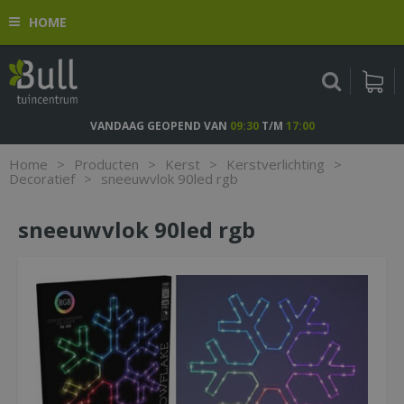
G
HOME
a
n
a
a
r
c
VANDAAG GEOPEND VAN
09:30
T/M
17:00
o
n
Home
>
Producten
>
Kerst
>
Kerstverlichting
>
t
Decoratief
>
sneeuwvlok 90led rgb
e
n
sneeuwvlok 90led rgb
t