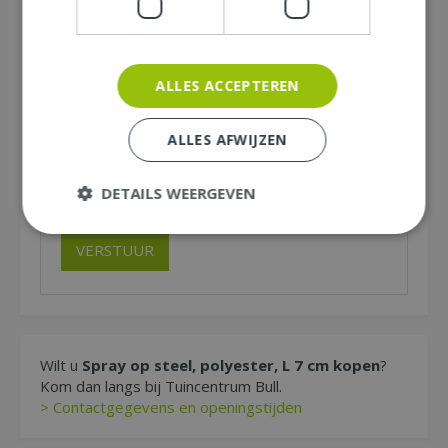
Naam (zichtbaar op website):
*
ALLES ACCEPTEREN
Plaats (zichtbaar op website):
*
ALLES AFWIJZEN
E-mailadres (niet zichtbaar):
*
DETAILS WEERGEVEN
Wilt u
Spray op steel, polyester, L 7 cm kopen
?
Kom dan langs bij Tuincentrum Bull.
> Contactgegevens en openingstijden