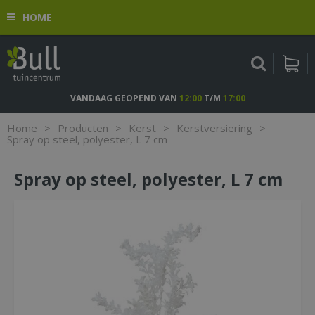
G
HOME
a
n
a
a
r
c
VANDAAG GEOPEND VAN
12:00
T/M
17:00
o
n
Home
>
Producten
>
Kerst
>
Kerstversiering
>
t
Spray op steel, polyester, L 7 cm
e
n
Spray op steel, polyester, L 7 cm
t