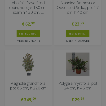
photinia fraseri red
Nandina Domestica
robin, hoogte 180 cm,
Obsessed Seika, pot 17
stam h 130 cm, …
cm, h 40 cm
99
99
€
62
,
€
23
,
BESTEL DIRECT
BESTEL DIRECT
MEER INFORMATIE
MEER INFORMATIE
Magnolia grandiflora,
Polygala myrtifolia, pot
pot 65 cm, h 220 cm
24 cm, h 45 cm
00
99
€
349
,
€
29
,