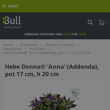
G
HOME
a
n
a
a
r
c
VANDAAG GEOPEND VAN
09:30
T/M
18:00
o
n
Home
>
Producten
>
Planten en potten
>
t
Tuinplanten
>
Heesters
>
Hebe Donna® 'Anna' (Addenda), pot 17 cm, h 20 cm
e
n
t
Hebe Donna® 'Anna' (Addenda),
pot 17 cm, h 20 cm