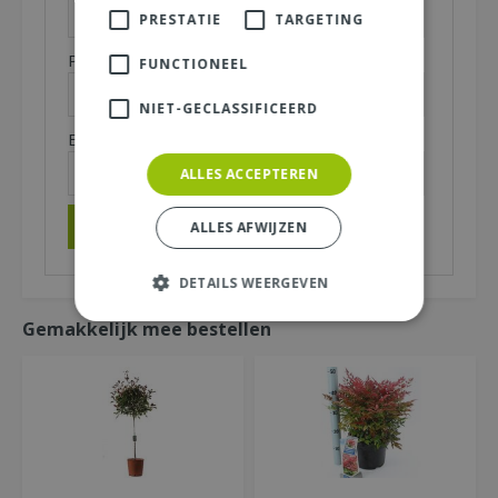
PRESTATIE
TARGETING
Plaats (zichtbaar op website):
*
FUNCTIONEEL
NIET-GECLASSIFICEERD
E-mailadres (niet zichtbaar):
*
ALLES ACCEPTEREN
ALLES AFWIJZEN
DETAILS WEERGEVEN
Gemakkelijk mee bestellen