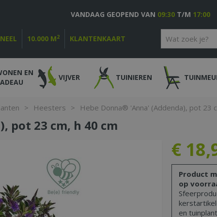
VANDAAG GEOPEND VAN
09:30
T/M
17:00
2
ONEEL
10.000 M
KLANTENKAART
WONEN EN
VIJVER
TUINIEREN
TUINMEU
CADEAU
lanten
>
Heesters
>
Hebe Donna® 'Anna' (Addenda), pot 23 
, pot 23 cm, h 40 cm
€
18
,
Product m
op voorra
Sfeerproduc
kerstartike
en tuinplant