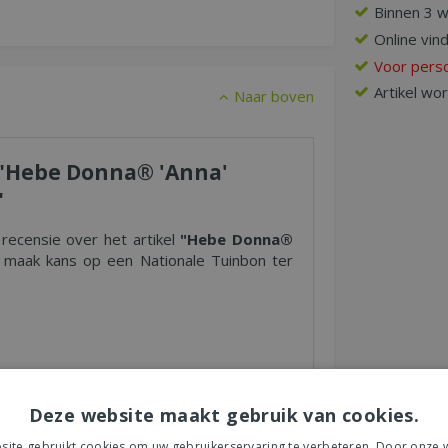
Binnen 3 
Online vin
Voor perso
Artikel wo
Naar boven
r "Hebe Donna® 'Anna'
"
 recensie over het artikel
"Hebe Donna®
maak kans op een Nationale Tuinbon ter
s tuincentrum, de service of levering van uw
Deze website maakt gebruik van cookies.
et product, de look & feel en belangrijke
ite gebruikt cookies om uw gebruikerservaring te verbeteren. Door onze w