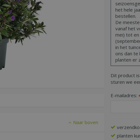
seizoensge
het hele ja
bestellen.
De meeste t
vanaf het vo
mei) tot en
(september,
in het tuin
ons dan te 
planten er z
Dit product is
sturen we een
E-mailadres:
Naar boven
verzendko
planten ku