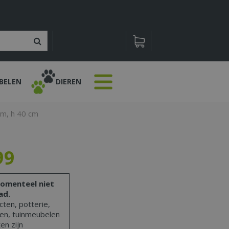
BELEN
DIEREN
cm, h 40 cm
99
omenteel niet
ad.
ten, potterie,
len, tuinmeubelen
en zijn