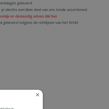
werkdagen geleverd
d je slechts een klein deel van ons totale assortiment
onlijk en deskundig advies klik hier
rd geleverd volgens de richtlijnen van het RIVM
×
ebsite te