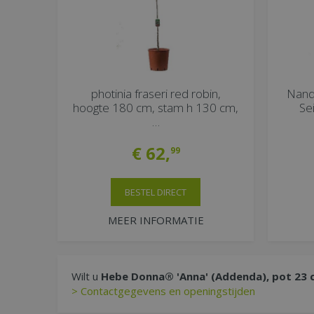
photinia fraseri red robin,
Nand
hoogte 180 cm, stam h 130 cm,
Se
…
€
62
,
99
BESTEL DIRECT
MEER INFORMATIE
Wilt u
Hebe Donna® 'Anna' (Addenda), pot 23 
> Contactgegevens en openingstijden