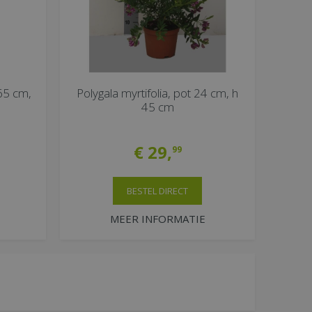
 65 cm,
Polygala myrtifolia, pot 24 cm, h
45 cm
€
29
,
99
BESTEL DIRECT
MEER INFORMATIE