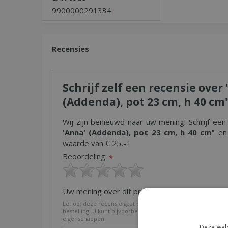
9900000291334
Recensies
Schrijf zelf een recensie ove
(Addenda), pot 23 cm, h 40 cm
Wij zijn benieuwd naar uw mening! Schrijf een
'Anna' (Addenda), pot 23 cm, h 40 cm"
en 
waarde van € 25,- !
Beoordeling:
*
Uw mening over dit product:
*
Let op: deze recensie gaat over het product en niet over on
bestelling. U kunt bijvoorbeeld in gaan op de kwaliteit van h
eigenschappen.
Deze webs