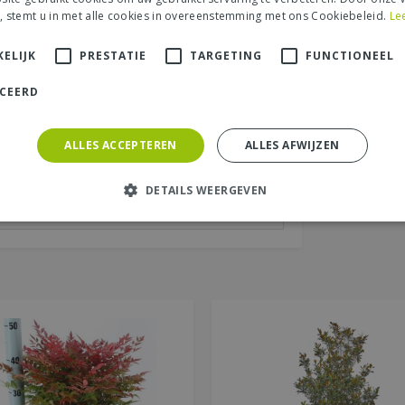
, stemt u in met alle cookies in overeenstemming met ons Cookiebeleid.
Le
aats (zichtbaar op website):
*
ELIJK
PRESTATIE
TARGETING
FUNCTIONEEL
ICEERD
ALLES ACCEPTEREN
ALLES AFWIJZEN
DETAILS WEERGEVEN