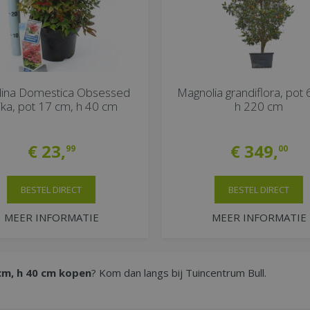
ina Domestica Obsessed
Magnolia grandiflora, pot
ika, pot 17 cm, h 40 cm
h 220 cm
€
23
,
€
349
,
99
00
BESTEL DIRECT
BESTEL DIRECT
MEER INFORMATIE
MEER INFORMATIE
cm, h 40 cm kopen
? Kom dan langs bij Tuincentrum Bull.