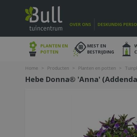
Ga
naar
content
OVER ONS
DESKUNDIG PERS
PLANTEN EN
MEST EN
POTTEN
BESTRIJDING
Home
>
Producten
>
Planten en potten
>
Tuinp
Hebe Donna® 'Anna' (Addenda)