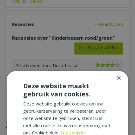
TALEN TOOLS
Recensies
Naar boven
Recensies over "Kinderbezem rood/groen"
SCHRIJF EEN RECENSIE
Geschreven door
Dorothea
uit
Heemskerk op
22-03-14
×
prima kwaliteit / stevige borstel en houten steel
Deze website maakt
ziet er heel mooi en leuk gekleurd uit / uitstekend
gebruik van cookies.
in gebruik helemaal goed voor kleine
tuinmannetjes / of -vrouwtjes.
Deze website gebruikt cookies om uw
gebruikerservaring te verbeteren. Door
onze website te gebruiken, stemt u in
met alle cookies in overeenstemming met
Gemakkelijk mee bestellen
ons Cookiebeleid.
Lees verder..