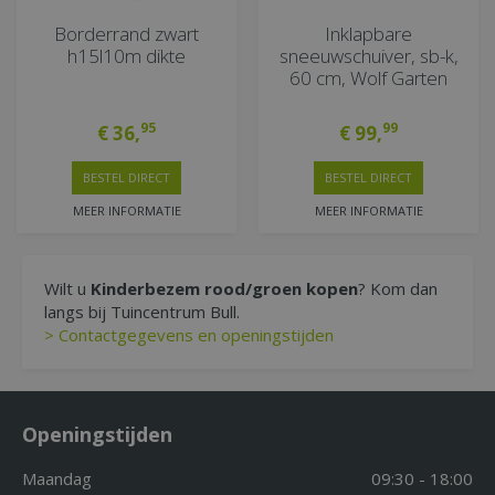
Borderrand zwart
Inklapbare
h15l10m dikte
sneeuwschuiver, sb-k,
60 cm, Wolf Garten
95
99
€
36
,
€
99
,
BESTEL DIRECT
BESTEL DIRECT
MEER INFORMATIE
MEER INFORMATIE
Wilt u
Kinderbezem rood/groen kopen
? Kom dan
langs bij Tuincentrum Bull.
> Contactgegevens en openingstijden
Openingstijden
Maandag
09:30 - 18:00