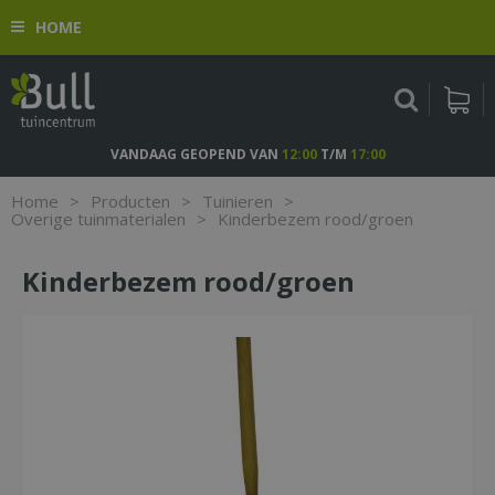
G
HOME
a
n
a
a
r
c
VANDAAG GEOPEND VAN
12:00
T/M
17:00
o
n
Home
>
Producten
>
Tuinieren
>
t
Overige tuinmaterialen
>
Kinderbezem rood/groen
e
n
Kinderbezem rood/groen
t