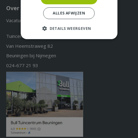
Over ons & Contact
ALLES AFWIJZEN
Vacatures
DETAILS WEERGEVEN
Tuincentrum Bull
Van Heemstraweg 82
Beuningen bij Nijmegen
024-677 21 93