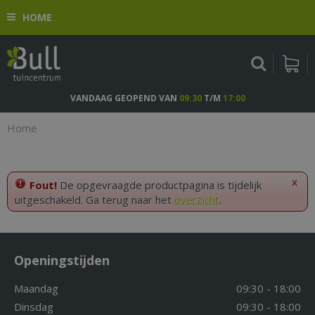
G
HOME
a
n
a
a
r
c
VANDAAG GEOPEND VAN
09:30
T/M
17:00
o
n
Home
t
e
n
x
t
Fout!
De opgevraagde productpagina is tijdelijk
uitgeschakeld. Ga terug naar het
overzicht
.
Openingstijden
Maandag
09:30 - 18:00
Dinsdag
09:30 - 18:00