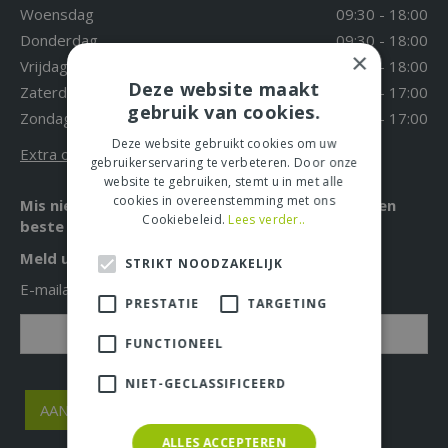
Woensdag
09:30 - 18:00
Donderdag
09:30 - 18:00
×
Vrijdag
09:30 - 18:00
Deze website maakt
Zaterdag
09:30 - 17:00
gebruik van cookies.
Zondag
12:00 - 17:00
Deze website gebruikt cookies om uw
Extra openingstijden
gebruikerservaring te verbeteren. Door onze
website te gebruiken, stemt u in met alle
cookies in overeenstemming met ons
Mis niet langer de leukste acties, aanbiedingen en
Cookiebeleid.
Lees verder..
beste tuintips!
Meld u nu aan voor onze nieuwsbrief!
STRIKT NOODZAKELIJK
E-mailadres: *
PRESTATIE
TARGETING
FUNCTIONEEL
NIET-GECLASSIFICEERD
ALLES ACCEPTEREN