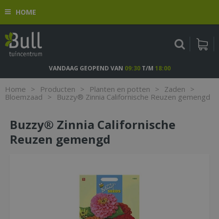
G
HOME
a
n
a
a
r
c
VANDAAG GEOPEND VAN
09:30
T/M
18:00
o
n
Home
>
Producten
>
Planten en potten
>
Zaden
>
t
Bloemzaad
>
Buzzy® Zinnia Californische Reuzen gemengd
e
n
Buzzy® Zinnia Californische
t
Reuzen gemengd