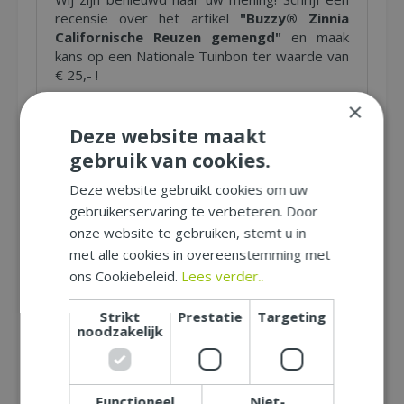
recensie over het artikel
"Buzzy® Zinnia
Californische Reuzen gemengd"
en maak
kans op een Nationale Tuinbon ter waarde van
€ 25,- !
Beoordeling:
*
×
Deze website maakt
Uw mening over dit product:
*
gebruik van cookies.
Let op: deze recensie gaat over het product en niet over
Deze website gebruikt cookies om uw
ons tuincentrum, de service of levering van uw bestelling. U
kunt bijvoorbeeld in gaan op de kwaliteit van het product,
gebruikerservaring te verbeteren. Door
de look & feel en belangrijke eigenschappen.
onze website te gebruiken, stemt u in
met alle cookies in overeenstemming met
ons Cookiebeleid.
Lees verder..
Naam (zichtbaar op website):
*
Strikt
Prestatie
Targeting
noodzakelijk
Plaats (zichtbaar op website):
*
Functioneel
Niet-