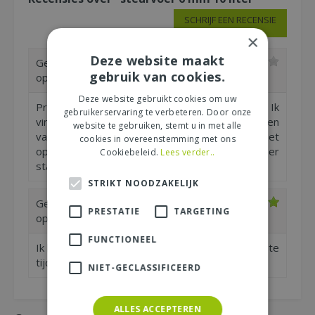
SCHRIJF EEN RECENSIE
×
Deze website maakt
Geschreven door
Lude
uit Nijmegen
gebruik van cookies.
op
17-02-26
Deze website gebruikt cookies om uw
Prima steurvoer. ik gebruik het al vele jaren. Ik
gebruikerservaring te verbeteren. Door onze
vind het jammer dat ik helaas heb moeten
website te gebruiken, stemt u in met alle
vaststellen dat het afgelopen jaar regelmatig niet
cookies in overeenstemming met ons
op voorraad was. Hopelijk komt het weer
Cookiebeleid.
Lees verder..
standaard in het assortiment.
STRIKT NOODZAKELIJK
Geschreven door
Lude
uit Nijmegen
PRESTATIE
TARGETING
op
29-10-25
FUNCTIONEEL
Ik ben altijd blij met dit product. Helaas de laatste
tijd niet meer op voorraad in de winkel
NIET-GECLASSIFICEERD
ALLES ACCEPTEREN