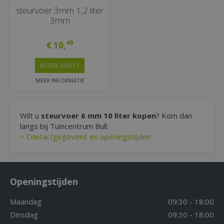
steurvoer 3mm 1,2 liter
3mm
49
€
10
,
BESTEL DIRECT
MEER INFORMATIE
Wilt u
steurvoer 6 mm 10 liter kopen
? Kom dan
langs bij Tuincentrum Bull.
> Contactgegevens en openingstijden
Openingstijden
Maandag
09:30 - 18:00
Dinsdag
09:30 - 18:00