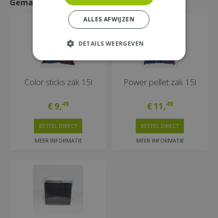
Gemakkelijk mee bestellen
ALLES AFWIJZEN
DETAILS WEERGEVEN
Color sticks zak 15l
Power pellet zak 15l
49
49
€
9
,
€
11
,
BESTEL DIRECT
BESTEL DIRECT
MEER INFORMATIE
MEER INFORMATIE