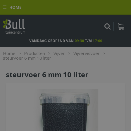
G
HOME
a
n
a
a
r
c
VANDAAG GEOPEND VAN
09:30
T/M
17:00
o
n
Home
>
Producten
>
Vijver
>
Vijvervisvoer
>
t
steurvoer 6 mm 10 liter
e
n
steurvoer 6 mm 10 liter
t