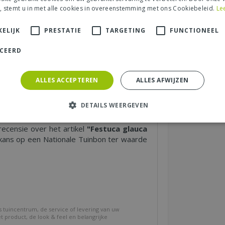
Winterhard
, stemt u in met alle cookies in overeenstemming met ons Cookiebeleid.
Le
on
Ja
ELIJK
PRESTATIE
TARGETING
FUNCTIONEEL
ICEERD
Naar boven
ALLES ACCEPTEREN
ALLES AFWIJZEN
 "Festuca glauca Intense
DETAILS WEERGEVEN
recensie over het artikel
"Festuca glauca
ans op een Nationale Tuinbon ter waarde
s tuincentrum, de service of levering van uw
et product, de look & feel en belangrijke