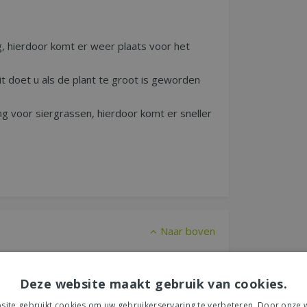
, hierdoor komt er weer plaats voor het
it doet u als de plant te groot is geworden
ng voor siergrassen, hierdoor komt er sneller
Naar boven
Bladkleur
Deze website maakt gebruik van cookies.
Blauw/Grijs
ite gebruikt cookies om uw gebruikerservaring te verbeteren. Door onze w