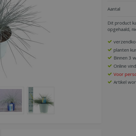
Aantal
Dit product k
opgehaald, n
verzendko
planten ku
Binnen 3 
Online vin
Voor perso
Artikel wo