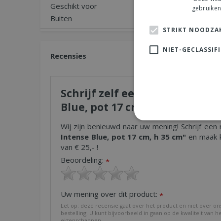
Geschikt voor
Standplaats
gebruiken
Buiten
Halfschaduw, Z
STRIKT NOODZAK
NIET-GECLASSIF
Recensies
Schrijf zelf een recensie over
Blue, pot 17 cm, h 35 cm"
Wij zijn benieuwd naar uw mening! Schrijf een 
Intense Blue, pot 17 cm, h 35 cm"
en maak k
van € 25,- !
Beoordeling:
*
Uw mening over dit product:
*
Let op: deze recensie gaat over het product en niet over on
bestelling. U kunt bijvoorbeeld in gaan op de kwaliteit van h
eigenschappen.