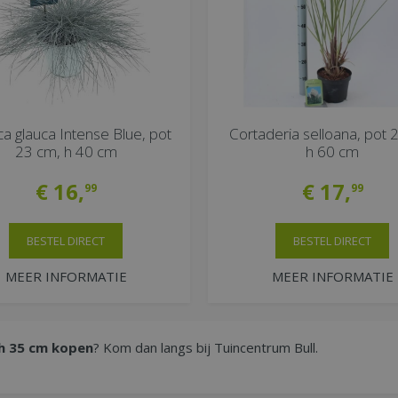
a glauca Intense Blue, pot
Cortaderia selloana, pot 
23 cm, h 40 cm
h 60 cm
€
16
,
€
17
,
99
99
BESTEL DIRECT
BESTEL DIRECT
MEER INFORMATIE
MEER INFORMATIE
 h 35 cm kopen
? Kom dan langs bij Tuincentrum Bull.