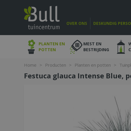
Ga
naar
content
OVER ONS
DESKUNDIG PERS
PLANTEN EN
MEST EN
POTTEN
BESTRIJDING
Home
>
Producten
>
Planten en potten
>
Tuinp
Festuca glauca Intense Blue, p