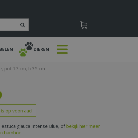
BELEN
DIEREN
e, pot 17 cm, h 35 cm
9
 is op voorraad
Festuca glauca Intense Blue, of
bekijk hier meer
en bamboe.