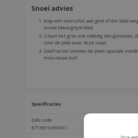
Snoei advies
Knip een overschot aan geel of dor blad weg
mooie blauwgrijze blad.
U kunt het gras ook volledig terugsnoeien, d
voor de plek waar deze staat.
Geef na het snoeien de plant speciale voedi
mooi nieuw loof.
Specificaties
EAN code
Bladhoudend
8719613450431
Ja
Deze webs