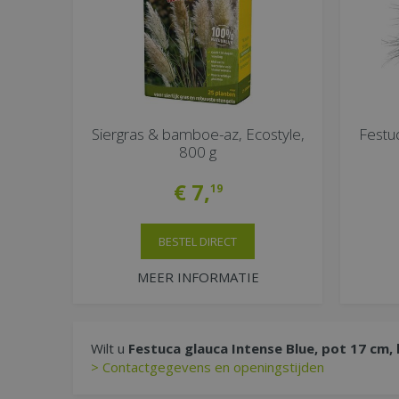
Siergras & bamboe-az, Ecostyle,
Festuc
800 g
€
7
,
19
BESTEL DIRECT
MEER INFORMATIE
Wilt u
Festuca glauca Intense Blue, pot 17 cm,
> Contactgegevens en openingstijden