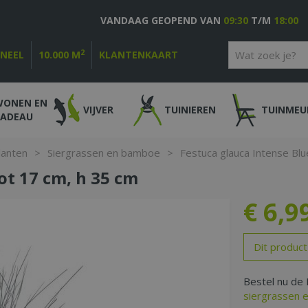
VANDAAG GEOPEND VAN
09:30
T/M
18:00
2
ONEEL
10.000 M
KLANTENKAART
WONEN EN
VIJVER
TUINIEREN
TUINMEU
CADEAU
lanten
>
Siergrassen en bamboe
>
Festuca glauca Intense Blu
ot 17 cm, h 35 cm
€
6
,
9
Dit product
Bestel nu de 
siergrassen 