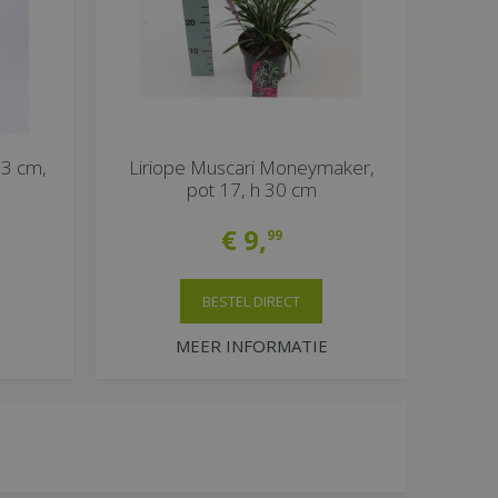
23 cm,
Liriope Muscari Moneymaker,
pot 17, h 30 cm
€
9
,
99
BESTEL DIRECT
MEER INFORMATIE