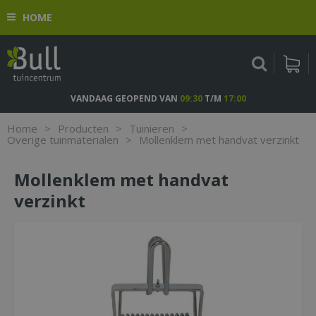
G
HOME
a
n
a
a
r
c
VANDAAG GEOPEND VAN
09:30
T/M
17:00
o
n
Home
>
Producten
>
Tuinieren
>
t
Overige tuinmaterialen
>
Mollenklem met handvat verzinkt
e
n
Mollenklem met handvat
t
verzinkt