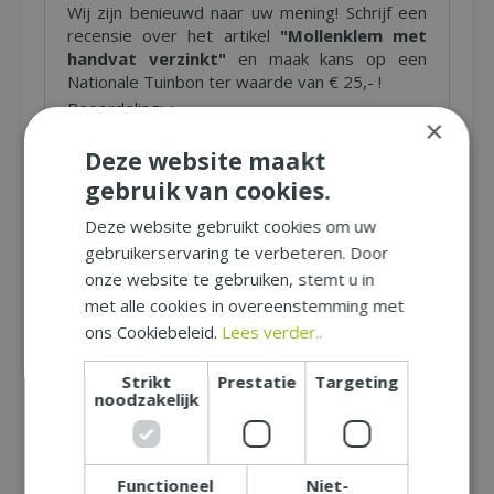
Wij zijn benieuwd naar uw mening! Schrijf een
recensie over het artikel
"Mollenklem met
handvat verzinkt"
en maak kans op een
Nationale Tuinbon ter waarde van € 25,- !
Beoordeling:
*
×
Deze website maakt
Uw mening over dit product:
*
gebruik van cookies.
Let op: deze recensie gaat over het product en niet over
ons tuincentrum, de service of levering van uw bestelling. U
Deze website gebruikt cookies om uw
kunt bijvoorbeeld in gaan op de kwaliteit van het product,
gebruikerservaring te verbeteren. Door
de look & feel en belangrijke eigenschappen.
onze website te gebruiken, stemt u in
met alle cookies in overeenstemming met
ons Cookiebeleid.
Lees verder..
Naam (zichtbaar op website):
*
Strikt
Prestatie
Targeting
noodzakelijk
Plaats (zichtbaar op website):
*
Functioneel
Niet-
E-mailadres (niet zichtbaar):
*