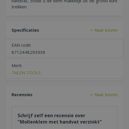
handvat, zodat u de klem makkelijk uit de grond kunt
trekken.
Specificaties
Naar boven
EAN code
8712448293938
Merk
TALEN TOOLS
Recensies
Naar boven
Schrijf zelf een recensie over
"Mollenklem met handvat verzinkt"