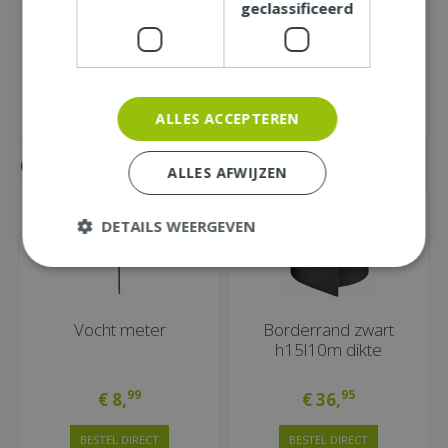
geclassificeerd
ALLES ACCEPTEREN
Gemakkelijk mee bestellen
ALLES AFWIJZEN
DETAILS WEERGEVEN
Vocht meter
Borderrand zwart
h15l10m dikte
99
95
€
8
,
€
36
,
BESTEL DIRECT
BESTEL DIRECT