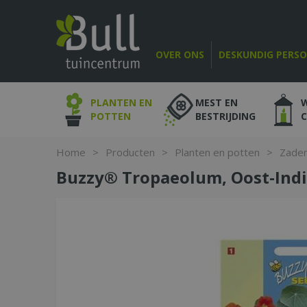
Ga
naar
content
OVER ONS
DESKUNDIG PERS
PLANTEN EN
MEST EN
POTTEN
BESTRIJDING
Home
>
Producten
>
Planten en potten
>
Zade
Buzzy® Tropaeolum, Oost-Ind