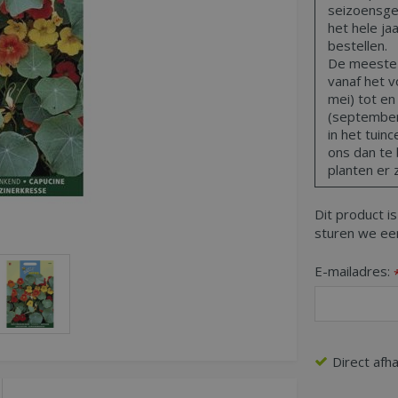
seizoensge
het hele ja
bestellen.
De meeste t
vanaf het vo
mei) tot en
(september,
in het tuin
ons dan te 
planten er z
Dit product is
sturen we een
E-mailadres:
Direct afh