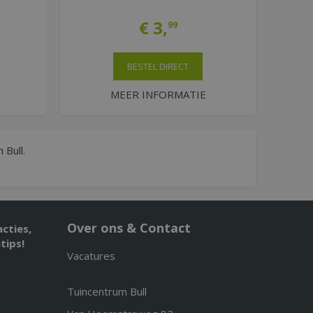
€
3
,
99
BESTEL DIRECT
MEER INFORMATIE
 Bull.
Over ons & Contact
acties,
tips!
Vacatures
Tuincentrum Bull