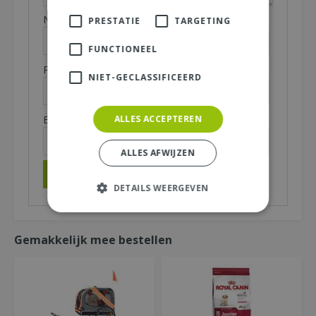
Naam (zichtbaar op website):
*
PRESTATIE
TARGETING
FUNCTIONEEL
Plaats (zichtbaar op website):
*
NIET-GECLASSIFICEERD
E-mailadres (niet zichtbaar):
ALLES ACCEPTEREN
*
ALLES AFWIJZEN
DETAILS WEERGEVEN
Gemakkelijk mee bestellen