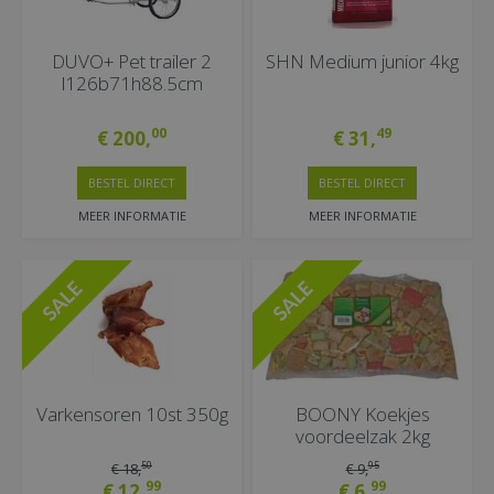
DUVO+ Pet trailer 2
SHN Medium junior 4kg
l126b71h88.5cm
00
49
€
200
,
€
31
,
BESTEL DIRECT
BESTEL DIRECT
MEER INFORMATIE
MEER INFORMATIE
Varkensoren 10st 350g
BOONY Koekjes
voordeelzak 2kg
50
95
€
18
,
€
9
,
99
99
€
12
,
€
6
,