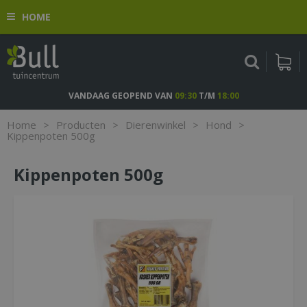
G
HOME
a
n
a
a
r
c
VANDAAG GEOPEND VAN
09:30
T/M
18:00
o
n
Home
>
Producten
>
Dierenwinkel
>
Hond
>
t
Kippenpoten 500g
e
n
Kippenpoten 500g
t