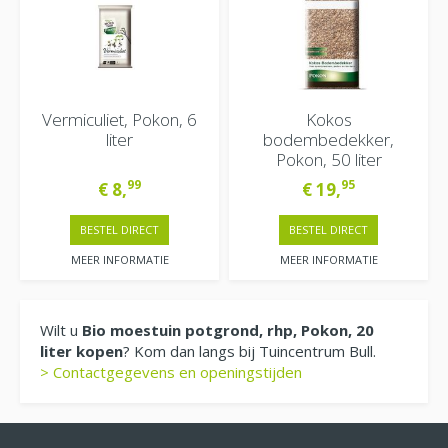
Vermiculiet, Pokon, 6
Kokos
liter
bodembedekker,
Pokon, 50 liter
99
95
€
8
,
€
19
,
BESTEL DIRECT
BESTEL DIRECT
MEER INFORMATIE
MEER INFORMATIE
Wilt u
Bio moestuin potgrond, rhp, Pokon, 20
liter kopen
? Kom dan langs bij Tuincentrum Bull.
> Contactgegevens en openingstijden