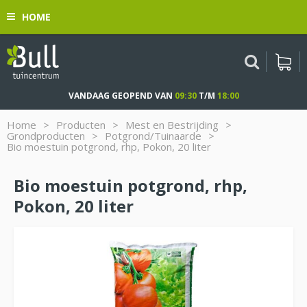
G
HOME
a
n
a
a
r
c
VANDAAG GEOPEND VAN
09:30
T/M
18:00
o
n
Home
>
Producten
>
Mest en Bestrijding
>
t
Grondproducten
>
Potgrond/Tuinaarde
>
Bio moestuin potgrond, rhp, Pokon, 20 liter
e
n
t
Bio moestuin potgrond, rhp,
Pokon, 20 liter