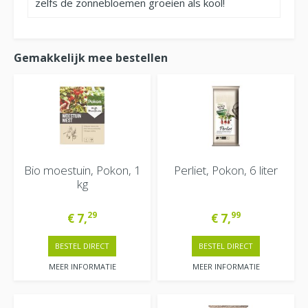
zelfs de zonnebloemen groeien als kool!
Gemakkelijk mee bestellen
Bio moestuin, Pokon, 1
Perliet, Pokon, 6 liter
kg
29
99
€
7
,
€
7
,
BESTEL DIRECT
BESTEL DIRECT
MEER INFORMATIE
MEER INFORMATIE