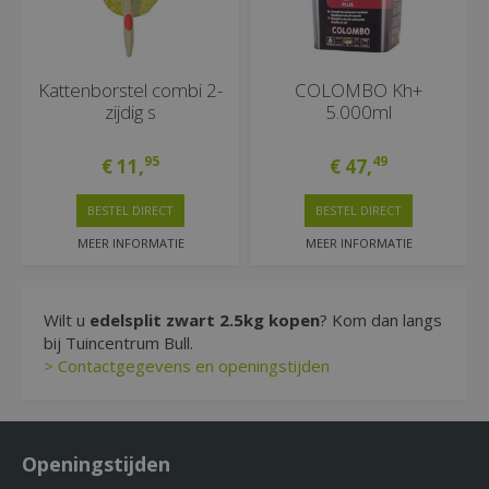
Kattenborstel combi 2-
COLOMBO Kh+
zijdig s
5.000ml
95
49
€
11
,
€
47
,
BESTEL DIRECT
BESTEL DIRECT
MEER INFORMATIE
MEER INFORMATIE
Wilt u
edelsplit zwart 2.5kg kopen
? Kom dan langs
bij Tuincentrum Bull.
> Contactgegevens en openingstijden
Openingstijden