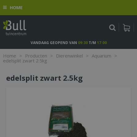
G
HOME
a
n
a
a
r
c
VANDAAG GEOPEND VAN
09:30
T/M
17:00
o
n
Home
>
Producten
>
Dierenwinkel
>
Aquarium
>
t
edelsplit zwart 2.5kg
e
n
edelsplit zwart 2.5kg
t