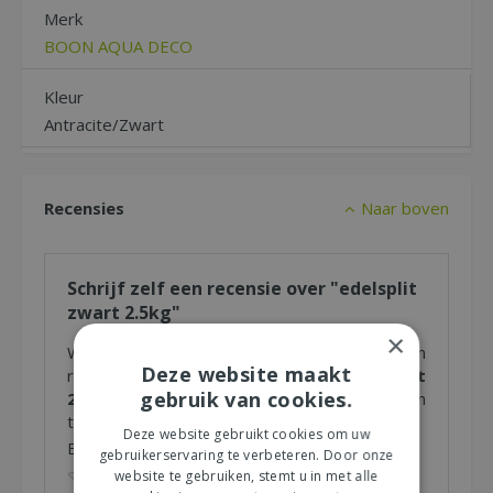
Merk
BOON AQUA DECO
Kleur
Antracite/Zwart
Recensies
Naar boven
Schrijf zelf een recensie over "edelsplit
zwart 2.5kg"
×
Wij zijn benieuwd naar uw mening! Schrijf een
Deze website maakt
recensie over het artikel
"edelsplit zwart
gebruik van cookies.
2.5kg"
en maak kans op een Nationale Tuinbon
ter waarde van € 25,- !
Deze website gebruikt cookies om uw
Beoordeling:
*
gebruikerservaring te verbeteren. Door onze
website te gebruiken, stemt u in met alle