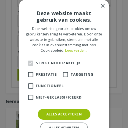
×
Naam (zichtbaar op website):
Deze website maakt
*
gebruik van cookies.
Deze website gebruikt cookies om uw
Plaats (zichtbaar op website):
*
gebruikerservaring te verbeteren. Door onze
website te gebruiken, stemt u in met alle
cookies in overeenstemming met ons
Cookiebeleid.
Lees verder..
E-mailadres (niet zichtbaar):
*
STRIKT NOODZAKELIJK
PRESTATIE
TARGETING
FUNCTIONEEL
NIET-GECLASSIFICEERD
Gemakkelijk mee bestellen
ALLES ACCEPTEREN
ALLES AFWIJZEN