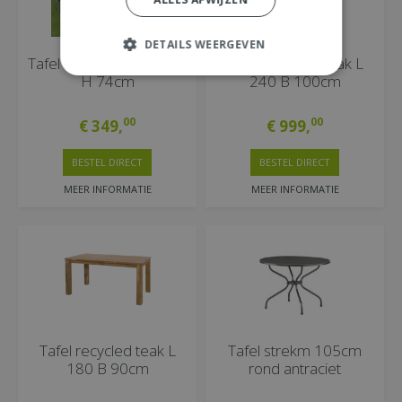
DETAILS WEERGEVEN
Tafel arezzo L 160 B 90
Tafel recycled teak L
H 74cm
240 B 100cm
00
00
€
349
,
€
999
,
BESTEL DIRECT
BESTEL DIRECT
MEER INFORMATIE
MEER INFORMATIE
Tafel recycled teak L
Tafel strekm 105cm
180 B 90cm
rond antraciet