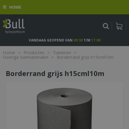
G
HOME
a
n
a
a
r
c
VANDAAG GEOPEND VAN
09:30
T/M
17:00
o
n
Home
>
Producten
>
Tuinieren
>
t
Overige tuinmaterialen
>
Borderrand grijs h15cml10m
e
n
Borderrand grijs h15cml10m
t