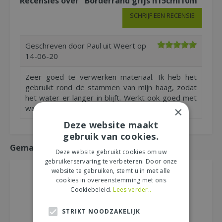
Recensies over "Borderrand grijs h15cml10m"
SCHRIJF EEN RECENSIE
Geschreven door
Paul
uit Weert op
14-06-20
Zeer goed te verwerken materiaal. Ik heb het
gebruikt rond de stammen van mijn haag, zodat
het water er langer in blijft. Werkt ook goed met
water geven.
×
Deze website maakt
gebruik van cookies.
Gemakkelijk mee bestellen
Deze website gebruikt cookies om uw
gebruikerservaring te verbeteren. Door onze
website te gebruiken, stemt u in met alle
cookies in overeenstemming met ons
Cookiebeleid.
Lees verder..
STRIKT NOODZAKELIJK