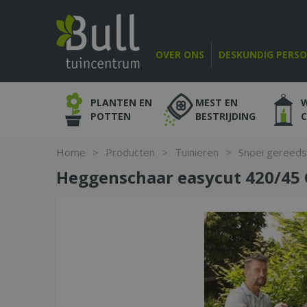
Ga
naar
content
OVER ONS
DESKUNDIG PERS
PLANTEN EN
MEST EN
POTTEN
BESTRIJDING
Home
>
Producten
>
Tuinieren
>
Snoei gereed
Heggenschaar easycut 420/45