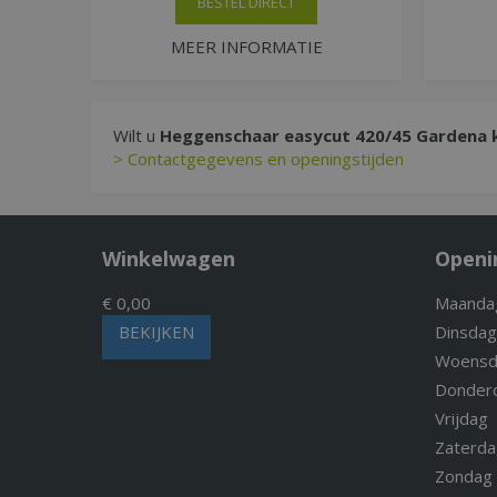
BESTEL DIRECT
MEER INFORMATIE
Wilt u
Heggenschaar easycut 420/45 Gardena 
> Contactgegevens en openingstijden
Winkelwagen
Openi
€ 0,00
Maanda
BEKIJKEN
Dinsdag
Woensd
Donder
Vrijdag
Zaterda
Zondag