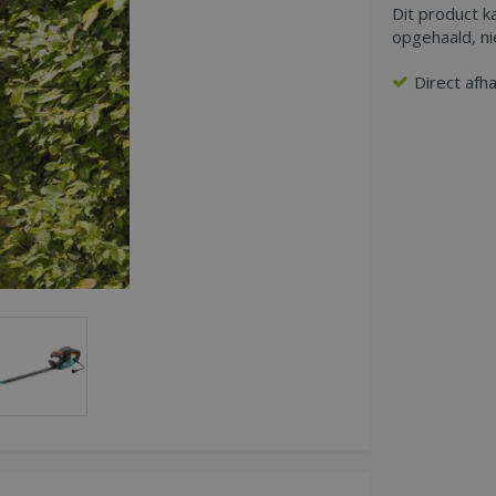
Dit product k
opgehaald, n
Direct afh