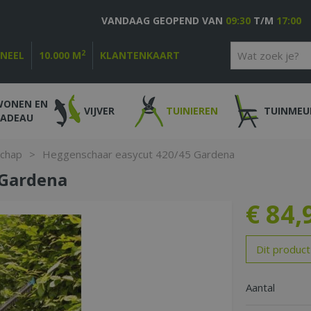
VANDAAG GEOPEND VAN
09:30
T/M
17:00
2
ONEEL
10.000 M
KLANTENKAART
WONEN EN
VIJVER
TUINIEREN
TUINMEU
CADEAU
schap
>
Heggenschaar easycut 420/45 Gardena
 Gardena
€
84
,
Dit product
Aantal