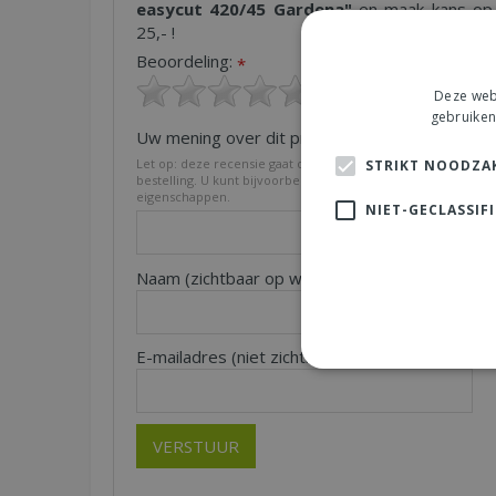
easycut 420/45 Gardena"
en maak kans op 
25,- !
Beoordeling:
*
Deze webs
gebruiken
Uw mening over dit product:
*
Let op: deze recensie gaat over het product en niet over on
STRIKT NOODZAK
bestelling. U kunt bijvoorbeeld in gaan op de kwaliteit van h
eigenschappen.
NIET-GECLASSIF
Naam (zichtbaar op website):
Pl
*
E-mailadres (niet zichtbaar):
*