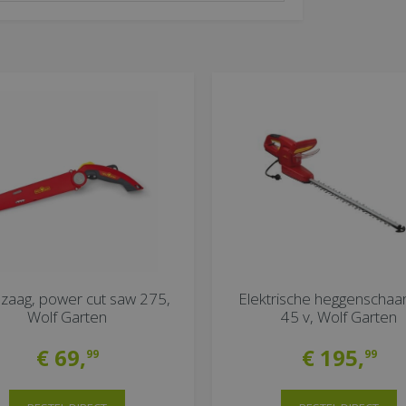
zaag, power cut saw 275,
Elektrische heggenschaar
Wolf Garten
45 v, Wolf Garten
€
69
,
€
195
,
99
99