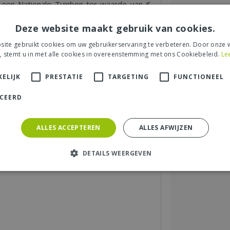
een Nationale Tuinbon ter waarde van €
Deze website maakt gebruik van cookies.
ite gebruikt cookies om uw gebruikerservaring te verbeteren. Door onze w
, stemt u in met alle cookies in overeenstemming met ons Cookiebeleid.
Le
s tuincentrum, de service of levering van uw
ELIJK
PRESTATIE
TARGETING
FUNCTIONEEL
et product, de look & feel en belangrijke
ICEERD
ALLES ACCEPTEREN
ALLES AFWIJZEN
aats (zichtbaar op website):
*
DETAILS WEERGEVEN