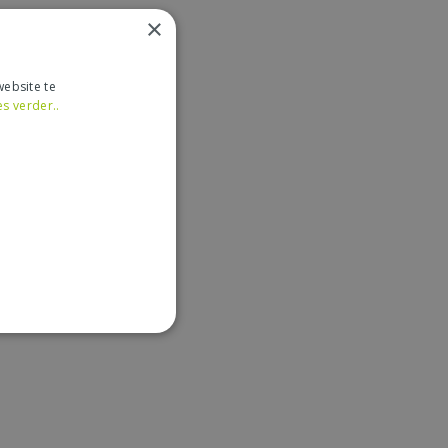
×
ebsite te
es verder..