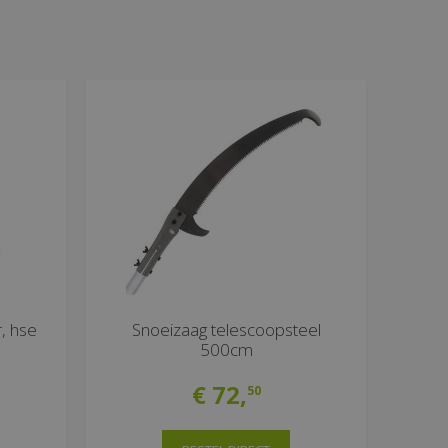
, hse
Snoeizaag telescoopsteel
500cm
€
72
,
50