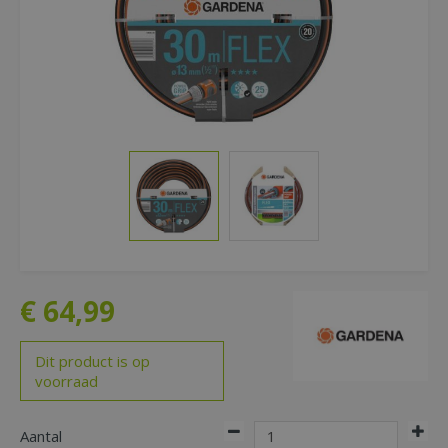
€
64
,
99
Dit product is op
voorraad
Aantal