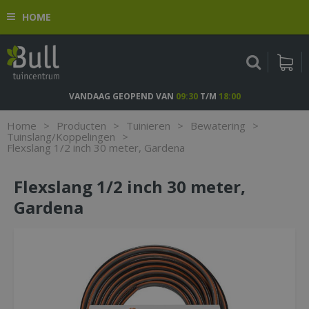
G
HOME
a
n
a
a
r
c
VANDAAG GEOPEND VAN
09:30
T/M
18:00
o
n
Home
>
Producten
>
Tuinieren
>
Bewatering
>
t
Tuinslang/Koppelingen
>
Flexslang 1/2 inch 30 meter, Gardena
e
n
t
Flexslang 1/2 inch 30 meter,
Gardena