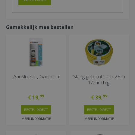
Gemakkelijk mee bestellen
Aansluitset, Gardena
Slang getricoteerd 25m
1/2 inch gl
99
95
€
19
,
€
39
,
BESTEL DIRECT
BESTEL DIRECT
MEER INFORMATIE
MEER INFORMATIE