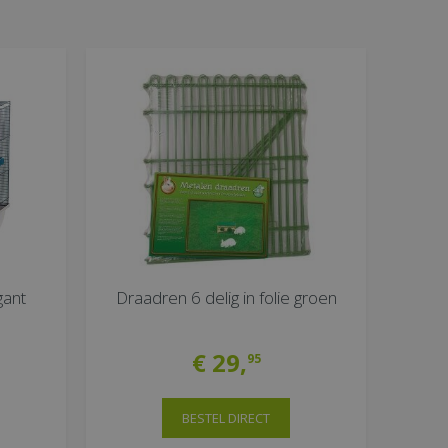
gant
Draadren 6 delig in folie groen
€
29
,
95
BESTEL DIRECT