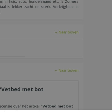
ken in huis, auto, hondenmand etc. ’s Zomers
aal is lekker zacht en sterk. Verkrijgbaar in
.
Naar boven
Naar boven
r "Vetbed met bot
ecensie over het artikel
"Vetbed met bot
ale Tuinbon ter waarde van € 25,- !