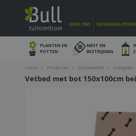
Ga
naar
content
OVER ONS
DESKUNDIG PERS
PLANTEN EN
MEST EN
POTTEN
BESTRIJDING
Home
>
Producten
>
Dierenwinkel
>
Knaagdier
Vetbed met bot 150x100cm be