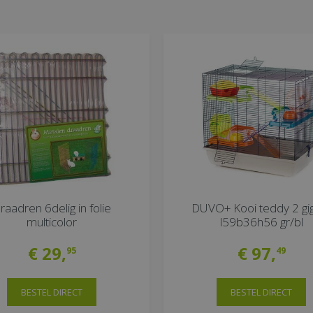
raadren 6delig in folie
DUVO+ Kooi teddy 2 gi
multicolor
l59b36h56 gr/bl
€
29
,
€
97
,
95
49
BESTEL DIRECT
BESTEL DIRECT