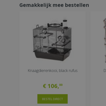
Gemakkelijk mee bestellen
Knaagdierenkooi, black rufus
D
€
106
,
00
BESTEL DIRECT