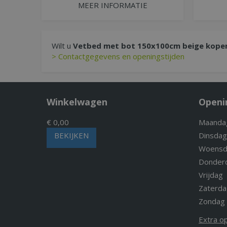
MEER INFORMATIE
Wilt u
Vetbed met bot 150x100cm beige kope
> Contactgegevens en openingstijden
Winkelwagen
Openi
€ 0,00
Maanda
BEKIJKEN
Dinsdag
Woensd
Donder
Vrijdag
Zaterda
Zondag
Extra o