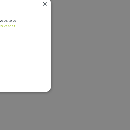
×
ebsite te
es verder..