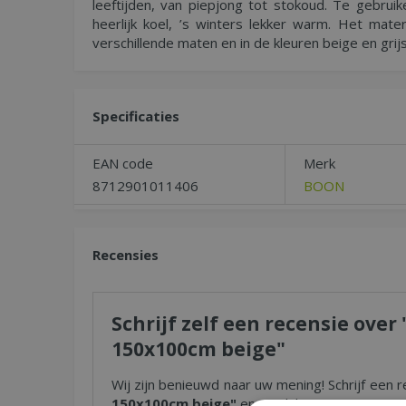
leeftijden, van piepjong tot stokoud. Te gebrui
heerlijk koel, ’s winters lekker warm. Het materi
verschillende maten en in de kleuren beige en grijs
Specificaties
EAN code
Merk
8712901011406
BOON
Recensies
Schrijf zelf een recensie ove
150x100cm beige"
Wij zijn benieuwd naar uw mening! Schrijf een r
150x100cm beige"
en maak kans op een Nation