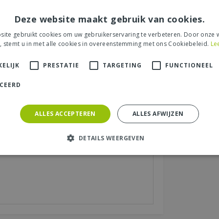
Deze website maakt gebruik van cookies.
ite gebruikt cookies om uw gebruikerservaring te verbeteren. Door onze w
, stemt u in met alle cookies in overeenstemming met ons Cookiebeleid.
Le
s tuincentrum, de service of levering van uw
et product, de look & feel en belangrijke
ELIJK
PRESTATIE
TARGETING
FUNCTIONEEL
ICEERD
aats (zichtbaar op website):
*
ALLES ACCEPTEREN
ALLES AFWIJZEN
DETAILS WEERGEVEN