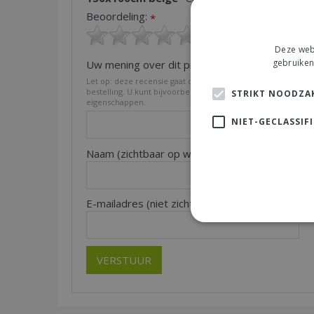
Beoordeling:
*
Deze webs
gebruiken
Uw mening over dit product:
*
Let op: deze recensie gaat over het product en niet over on
bestelling. U kunt bijvoorbeeld in gaan op de kwaliteit van h
STRIKT NOODZAK
eigenschappen.
NIET-GECLASSIF
Naam (zichtbaar op website):
Pl
*
E-mailadres (niet zichtbaar):
*