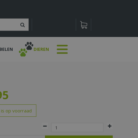
BELEN
DIEREN
95
 is op voorraad