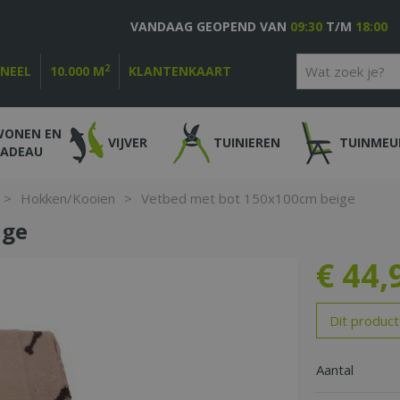
VANDAAG GEOPEND VAN
09:30
T/M
18:00
2
ONEEL
10.000 M
KLANTENKAART
WONEN EN
VIJVER
TUINIEREN
TUINMEU
CADEAU
>
Hokken/Kooien
>
Vetbed met bot 150x100cm beige
ige
€
44
,
Dit product
Aantal