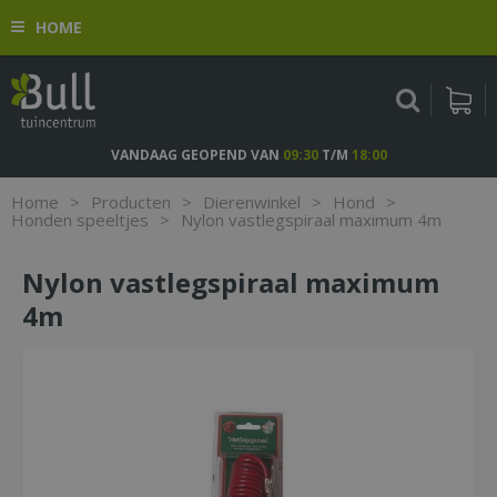
G
HOME
a
n
a
a
r
c
VANDAAG GEOPEND VAN
09:30
T/M
18:00
o
n
Home
>
Producten
>
Dierenwinkel
>
Hond
>
t
Honden speeltjes
>
Nylon vastlegspiraal maximum 4m
e
n
Nylon vastlegspiraal maximum
t
4m