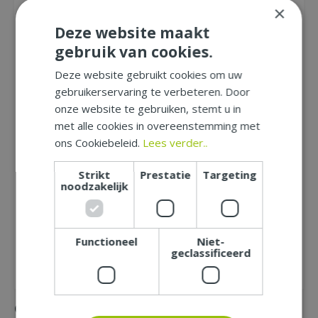
Let op: deze recensie gaat over het product en niet over
×
ons tuincentrum, de service of levering van uw bestelling. U
kunt bijvoorbeeld in gaan op de kwaliteit van het product,
Deze website maakt
de look & feel en belangrijke eigenschappen.
gebruik van cookies.
Deze website gebruikt cookies om uw
Naam (zichtbaar op website):
*
gebruikerservaring te verbeteren. Door
onze website te gebruiken, stemt u in
met alle cookies in overeenstemming met
Plaats (zichtbaar op website):
*
ons Cookiebeleid.
Lees verder..
Strikt
Prestatie
Targeting
noodzakelijk
E-mailadres (niet zichtbaar):
*
Functioneel
Niet-
geclassificeerd
Gemakkelijk mee bestellen