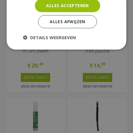
ALLES ACCEPTEREN
ALLES AFWIJZEN
DETAILS WEERGEVEN
FLEXI Rollijn classic touw
Sisal hoek krabplank
m 5m zwart
met pluche
49
99
€
20
,
€
14
,
BESTEL DIRECT
BESTEL DIRECT
MEER INFORMATIE
MEER INFORMATIE