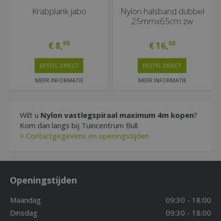
Krabplank jabo
Nylon halsband dubbel
25mmx65cm zw
99
50
€
8
,
€
16
,
BESTEL DIRECT
BESTEL DIRECT
MEER INFORMATIE
MEER INFORMATIE
Wilt u
Nylon vastlegspiraal maximum 4m kopen
?
Kom dan langs bij Tuincentrum Bull.
> Contactgegevens en openingstijden
Openingstijden
Maandag
09:30 - 18:00
Dinsdag
09:30 - 18:00