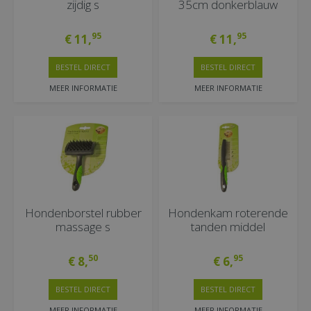
zijdig s
35cm donkerblauw
95
95
€
11
,
€
11
,
BESTEL DIRECT
BESTEL DIRECT
MEER INFORMATIE
MEER INFORMATIE
Hondenborstel rubber
Hondenkam roterende
massage s
tanden middel
50
95
€
8
,
€
6
,
BESTEL DIRECT
BESTEL DIRECT
MEER INFORMATIE
MEER INFORMATIE