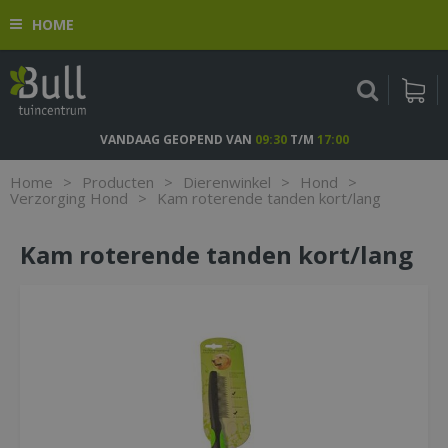
G
HOME
a
n
a
a
r
c
VANDAAG GEOPEND VAN
09:30
T/M
17:00
o
n
Home
>
Producten
>
Dierenwinkel
>
Hond
>
t
Verzorging Hond
>
Kam roterende tanden kort/lang
e
n
Kam roterende tanden kort/lang
t