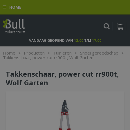
G
HOME
a
n
a
a
r
c
VANDAAG GEOPEND VAN
12:00
T/M
17:00
o
n
Home
>
Producten
>
Tuinieren
>
Snoei gereedschap
>
t
Takkenschaar, power cut rr900t, Wolf Garten
e
n
Takkenschaar, power cut rr900t,
t
Wolf Garten