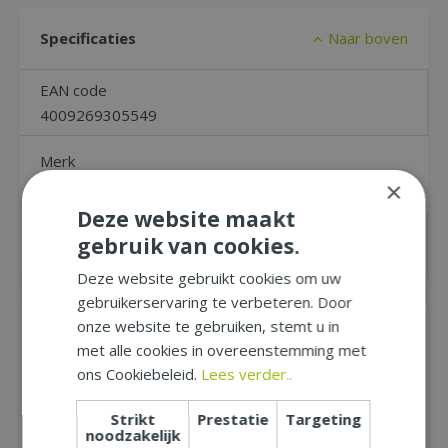
Specificaties
Naar boven
EAN code
4009269305549
Merk
×
WOLF GARTEN
Deze website maakt
Electrisch
gebruik van cookies.
Niet electrisch
Deze website gebruikt cookies om uw
gebruikerservaring te verbeteren. Door
onze website te gebruiken, stemt u in
Recensies
Naar boven
met alle cookies in overeenstemming met
ons Cookiebeleid.
Lees verder..
Recensies over "Takkenschaar, power cut
rr900t, Wolf Garten"
Strikt
Prestatie
Targeting
noodzakelijk
SCHRIJF EEN RECENSIE