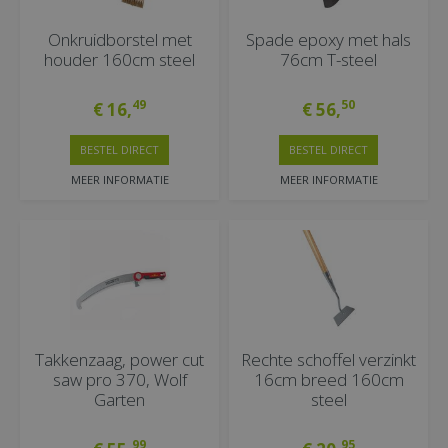
Onkruidborstel met
Spade epoxy met hals
houder 160cm steel
76cm T-steel
49
50
€
16
,
€
56
,
BESTEL DIRECT
BESTEL DIRECT
MEER INFORMATIE
MEER INFORMATIE
Takkenzaag, power cut
Rechte schoffel verzinkt
saw pro 370, Wolf
16cm breed 160cm
Garten
steel
99
95