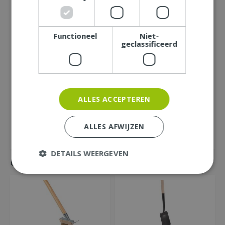
Naam (zichtbaar op website):
*
Functioneel
Niet-
Plaats (zichtbaar op website):
*
geclassificeerd
E-mailadres (niet zichtbaar):
*
ALLES ACCEPTEREN
ALLES AFWIJZEN
DETAILS WEERGEVEN
Gemakkelijk mee bestellen