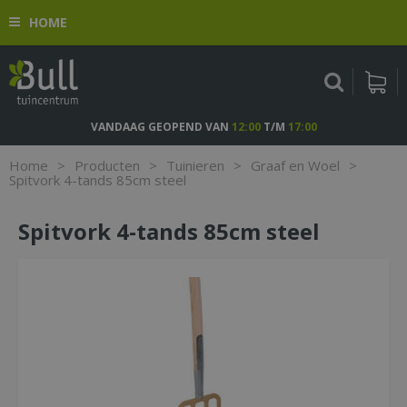
G
HOME
a
n
a
a
r
c
VANDAAG GEOPEND VAN
12:00
T/M
17:00
o
n
Home
>
Producten
>
Tuinieren
>
Graaf en Woel
>
t
Spitvork 4-tands 85cm steel
e
n
Spitvork 4-tands 85cm steel
t