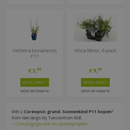
Verbena bonariensis
Vinca Minor, 6-pack
P11
99
99
€
3
,
€
9
,
BESTEL DIRECT
BESTEL DIRECT
MEER INFORMATIE
MEER INFORMATIE
Wilt u
Coreopsis grand. Sonnenkind P11 kopen
?
Kom dan langs bij Tuincentrum Bull.
> Contactgegevens en openingstijden