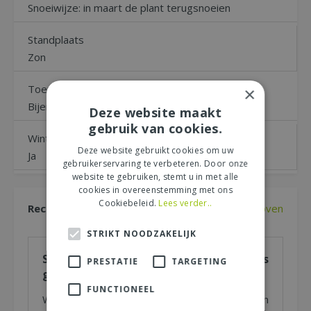
Snoeiwijze: in maart de plant terugsnoeien
Standplaats
Zon
Toepassing
×
Bijenlokkend
Deze website maakt
gebruik van cookies.
Winterhard
Deze website gebruikt cookies om uw
Ja
gebruikerservaring te verbeteren. Door onze
website te gebruiken, stemt u in met alle
cookies in overeenstemming met ons
Cookiebeleid.
Lees verder..
Recensies
Naar boven
STRIKT NOODZAKELIJK
Schrijf zelf een recensie over "Coreopsis
PRESTATIE
TARGETING
grand. Sonnenkind P11"
FUNCTIONEEL
Wij zijn benieuwd naar uw mening! Schrijf een