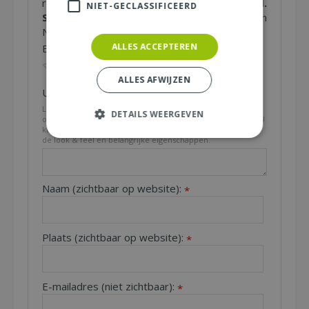
recensie over het artikel
"Coreopsis grand.
NIET-GECLASSIFICEERD
Sonnenkind P11"
en maak kans op een
Nationale Tuinbon ter waarde van € 25,- !
ALLES ACCEPTEREN
Beoordeling:
*
ALLES AFWIJZEN
Uw mening over dit product:
*
Let op: deze recensie gaat over het product en niet over
DETAILS WEERGEVEN
ons tuincentrum, de service of levering van uw bestelling. U
kunt bijvoorbeeld in gaan op de kwaliteit van het product,
de look & feel en belangrijke eigenschappen.
Naam (zichtbaar op website):
*
Plaats (zichtbaar op website):
*
E-mailadres (niet zichtbaar):
*