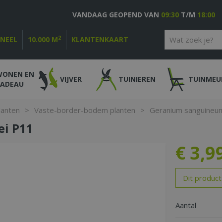
VANDAAG GEOPEND VAN
09:30
T/M
18:00
2
ONEEL
10.000 M
KLANTENKAART
WONEN EN
VIJVER
TUINIEREN
TUINMEU
CADEAU
lanten
>
Vaste-border-bodem planten
>
Geranium sanguineu
i P11
€
3
,
9
Dit product
Aantal