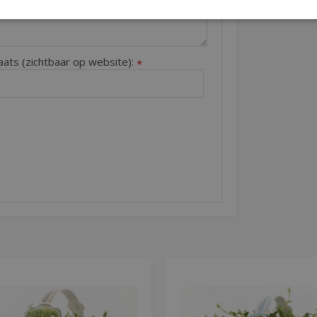
aats (zichtbaar op website):
*