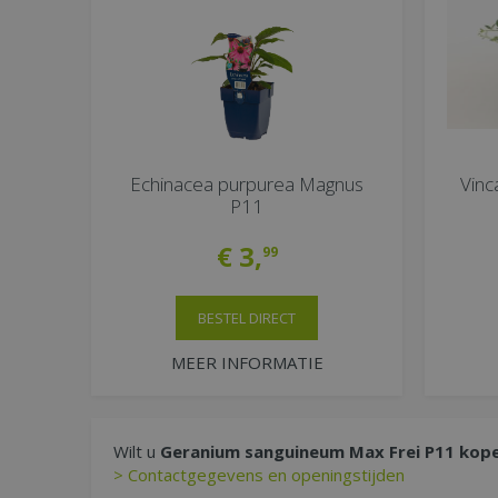
Echinacea purpurea Magnus
Vinc
P11
€
3
,
99
BESTEL DIRECT
MEER INFORMATIE
Wilt u
Geranium sanguineum Max Frei P11 kop
> Contactgegevens en openingstijden