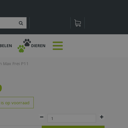
BELEN
DIEREN
m Max Frei P11
9
 is op voorraad