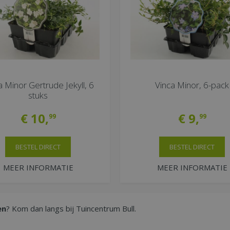
a Minor Gertrude Jekyll, 6
Vinca Minor, 6-pack
stuks
€
10
,
€
9
,
99
99
BESTEL DIRECT
BESTEL DIRECT
MEER INFORMATIE
MEER INFORMATIE
en
? Kom dan langs bij Tuincentrum Bull.