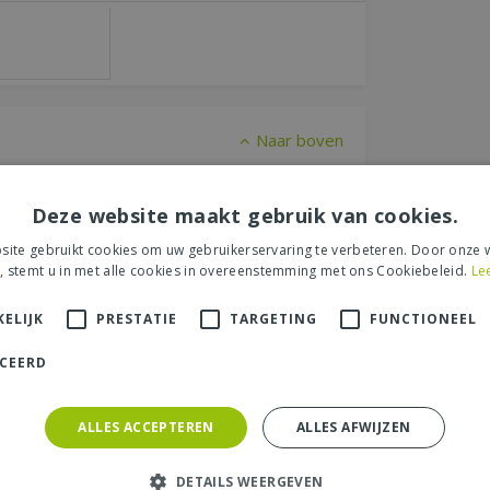
Naar boven
Deze website maakt gebruik van cookies.
er "Geranium sanguineum
ite gebruikt cookies om uw gebruikerservaring te verbeteren. Door onze w
, stemt u in met alle cookies in overeenstemming met ons Cookiebeleid.
Le
een recensie over het artikel
"Geranium
een Nationale Tuinbon ter waarde van €
ELIJK
PRESTATIE
TARGETING
FUNCTIONEEL
ICEERD
ALLES ACCEPTEREN
ALLES AFWIJZEN
s tuincentrum, de service of levering van uw
DETAILS WEERGEVEN
et product, de look & feel en belangrijke