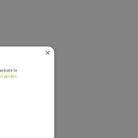
×
ebsite te
es verder..