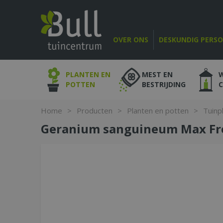
Ga
naar
content
OVER ONS
DESKUNDIG PERS
PLANTEN EN
MEST EN
POTTEN
BESTRIJDING
Home
>
Producten
>
Planten en potten
>
Tuinp
Geranium sanguineum Max Fre