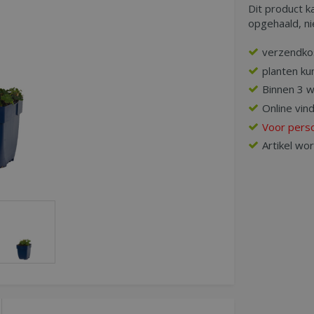
Dit product k
opgehaald, n
verzendko
planten ku
Binnen 3 
Online vin
Voor perso
Artikel wo