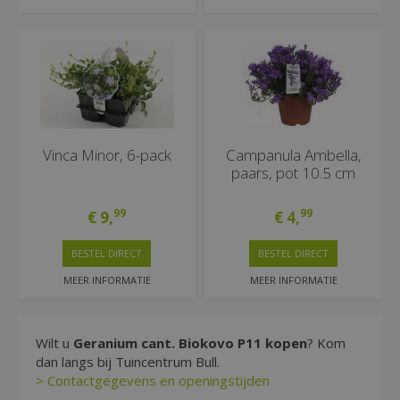
Vinca Minor, 6-pack
Campanula Ambella,
paars, pot 10.5 cm
99
99
€
9
,
€
4
,
BESTEL DIRECT
BESTEL DIRECT
MEER INFORMATIE
MEER INFORMATIE
Wilt u
Geranium cant. Biokovo P11 kopen
? Kom
dan langs bij Tuincentrum Bull.
> Contactgegevens en openingstijden