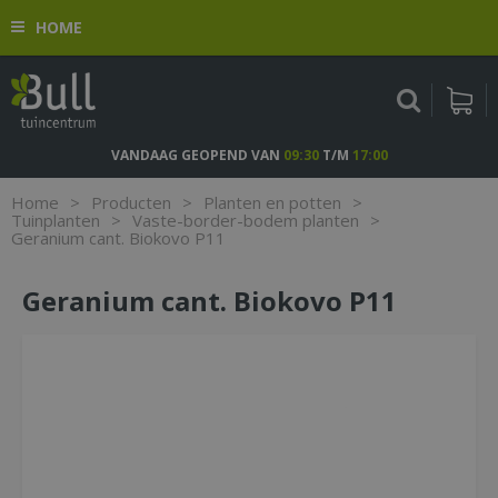
G
HOME
a
n
a
a
r
c
VANDAAG GEOPEND VAN
09:30
T/M
17:00
o
n
Home
>
Producten
>
Planten en potten
>
t
Tuinplanten
>
Vaste-border-bodem planten
>
Geranium cant. Biokovo P11
e
n
t
Geranium cant. Biokovo P11