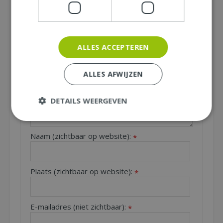
recensie over het artikel
"Geranium cant.
Biokovo P11"
en maak kans op een Nationale
Tuinbon ter waarde van € 25,- !
Beoordeling:
*
ALLES ACCEPTEREN
Uw mening over dit product:
*
ALLES AFWIJZEN
Let op: deze recensie gaat over het product en niet over
ons tuincentrum, de service of levering van uw bestelling. U
kunt bijvoorbeeld in gaan op de kwaliteit van het product,
DETAILS WEERGEVEN
de look & feel en belangrijke eigenschappen.
Naam (zichtbaar op website):
*
Plaats (zichtbaar op website):
*
E-mailadres (niet zichtbaar):
*