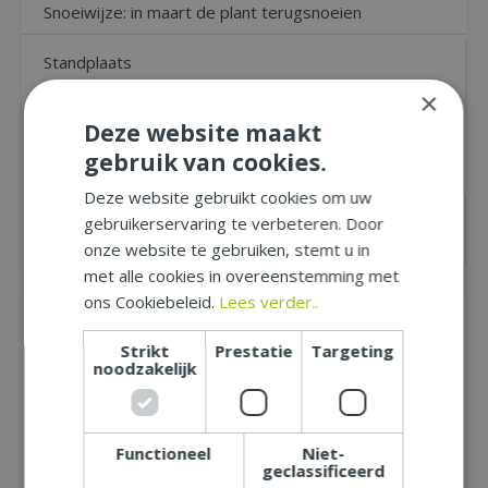
Snoeiwijze: in maart de plant terugsnoeien
Standplaats
Halfschaduw, Zon
×
Deze website maakt
Toepassing
gebruik van cookies.
Bodembedekker
Deze website gebruikt cookies om uw
Winterhard
gebruikerservaring te verbeteren. Door
Ja
onze website te gebruiken, stemt u in
met alle cookies in overeenstemming met
ons Cookiebeleid.
Lees verder..
Recensies
Naar boven
Strikt
Prestatie
Targeting
noodzakelijk
Schrijf zelf een recensie over
"Geranium cant. Biokovo P11"
Functioneel
Niet-
Wij zijn benieuwd naar uw mening! Schrijf een
geclassificeerd