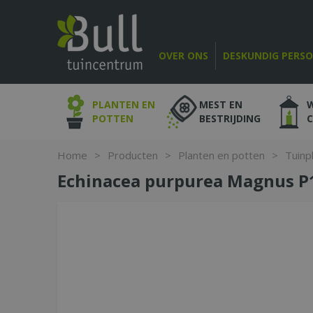
Ga
naar
content
OVER ONS
DESKUNDIG PERS
PLANTEN EN
MEST EN
POTTEN
BESTRIJDING
Home
>
Producten
>
Planten en potten
>
Tuinp
Echinacea purpurea Magnus P