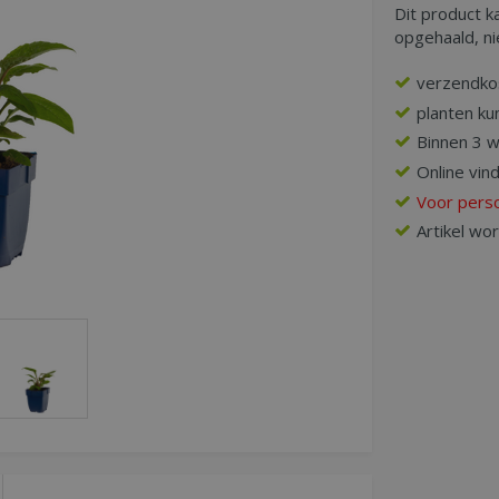
Dit product k
opgehaald, n
verzendko
planten ku
Binnen 3 
Online vin
Voor perso
Artikel wo