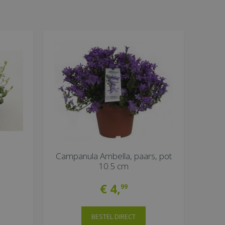
Campanula Ambella, paars, pot
10.5 cm
€
4
,
99
BESTEL DIRECT