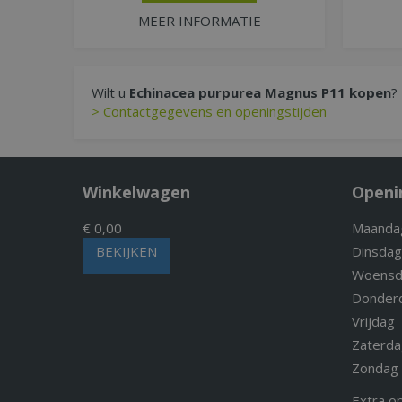
MEER INFORMATIE
Wilt u
Echinacea purpurea Magnus P11 kopen
?
> Contactgegevens en openingstijden
Winkelwagen
Openi
€ 0,00
Maanda
BEKIJKEN
Dinsdag
Woensd
Donder
Vrijdag
Zaterda
Zondag
Extra o