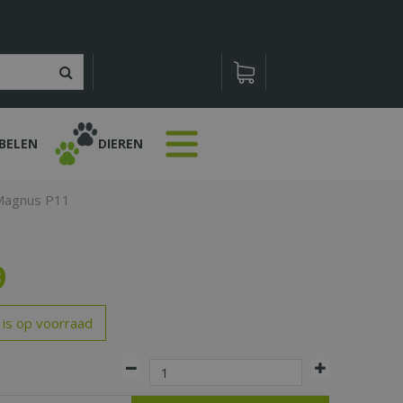
BELEN
DIEREN
 Magnus P11
9
 is op voorraad