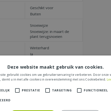
Geschikt voor
Buiten
Snoeiwijze
Snoeiwijze: in maart de
plant terugsnoeien
Winterhard
Ja
Deze website maakt gebruik van cookies.
Naar boven
ite gebruikt cookies om uw gebruikerservaring te verbeteren. Door onze w
, stemt u in met alle cookies in overeenstemming met ons Cookiebeleid.
Le
ELIJK
PRESTATIE
TARGETING
FUNCTIONEEL
r "Echinacea purpurea
ICEERD
een recensie over het artikel
"Echinacea