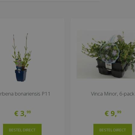
rbena bonariensis P11
Vinca Minor, 6-pack
€
3
,
€
9
,
99
99
BESTEL DIRECT
BESTEL DIRECT