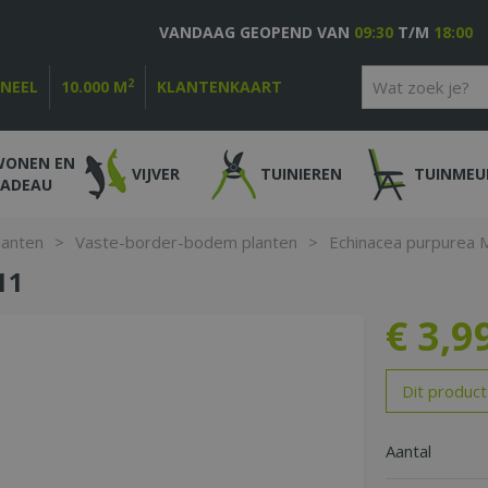
VANDAAG GEOPEND VAN
09:30
T/M
18:00
2
ONEEL
10.000 M
KLANTENKAART
WONEN EN
VIJVER
TUINIEREN
TUINMEU
CADEAU
lanten
>
Vaste-border-bodem planten
>
Echinacea purpurea
11
€
3
,
9
Dit product
Aantal