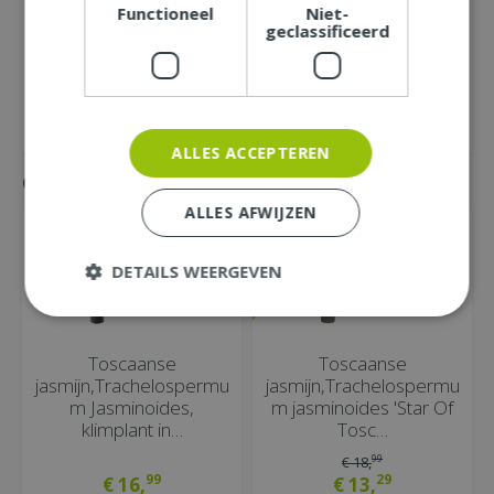
Functioneel
Niet-
geclassificeerd
ALLES ACCEPTEREN
Gemakkelijk mee bestellen
ALLES AFWIJZEN
DETAILS WEERGEVEN
Toscaanse
Toscaanse
jasmijn,Trachelospermu
jasmijn,Trachelospermu
m Jasminoides,
m jasminoides 'Star Of
klimplant in…
Tosc…
99
€
18
,
99
29
€
16
,
€
13
,