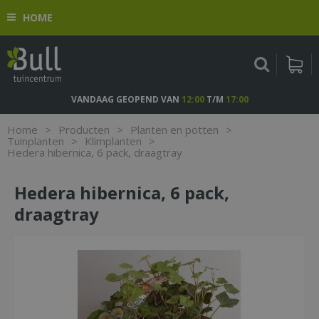
G
HOME
a
n
a
a
r
c
VANDAAG GEOPEND VAN
12:00
T/M
17:00
o
n
Home
>
Producten
>
Planten en potten
>
t
Tuinplanten
>
Klimplanten
>
Hedera hibernica, 6 pack, draagtray
e
n
t
Hedera hibernica, 6 pack,
draagtray