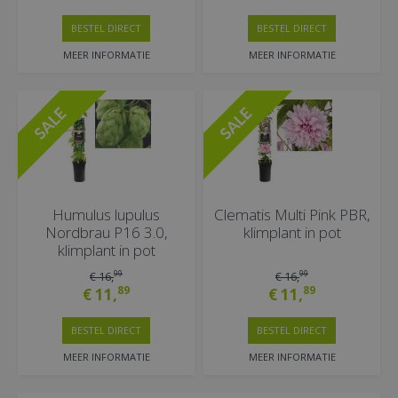
BESTEL DIRECT
BESTEL DIRECT
MEER INFORMATIE
MEER INFORMATIE
Humulus lupulus
Clematis Multi Pink PBR,
Nordbrau P16 3.0,
klimplant in pot
klimplant in pot
99
99
€
16
,
€
16
,
89
89
€
11
,
€
11
,
BESTEL DIRECT
BESTEL DIRECT
MEER INFORMATIE
MEER INFORMATIE