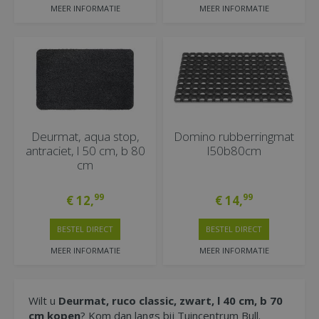
MEER INFORMATIE
MEER INFORMATIE
Deurmat, aqua stop,
Domino rubberringmat
antraciet, l 50 cm, b 80
l50b80cm
cm
99
99
€
12
,
€
14
,
BESTEL DIRECT
BESTEL DIRECT
MEER INFORMATIE
MEER INFORMATIE
Wilt u
Deurmat, ruco classic, zwart, l 40 cm, b 70
cm kopen
? Kom dan langs bij Tuincentrum Bull.