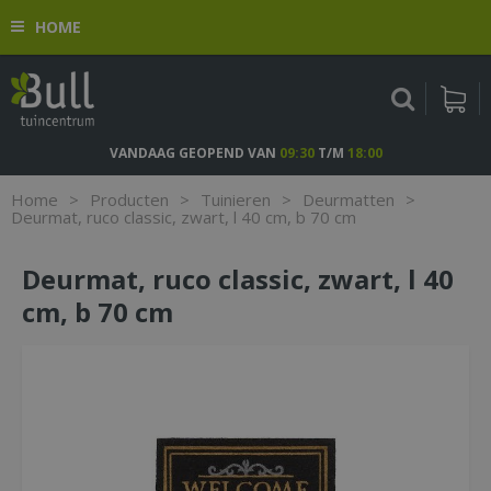
G
HOME
a
n
a
a
r
c
VANDAAG GEOPEND VAN
09:30
T/M
18:00
o
n
Home
>
Producten
>
Tuinieren
>
Deurmatten
>
t
Deurmat, ruco classic, zwart, l 40 cm, b 70 cm
e
n
Deurmat, ruco classic, zwart, l 40
t
cm, b 70 cm