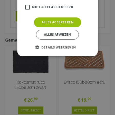
NIET-GECLASSIFICEERD
ALLES ACCEPTEREN
ALLES AFWIJZEN
Gemakkelijk mee bestellen
DETAILS WEERGEVEN
Kokosmat ruco
Draco l50b80cm ecru
l50b80cm zwart
99
99
€
26
,
€
19
,
BESTEL DIRECT
BESTEL DIRECT