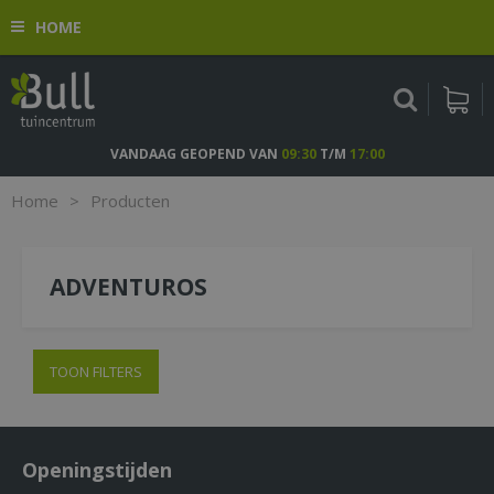
G
HOME
a
n
a
a
r
c
VANDAAG GEOPEND VAN
09:30
T/M
17:00
o
n
Home
>
Producten
t
e
n
ADVENTUROS
t
TOON FILTERS
Openingstijden