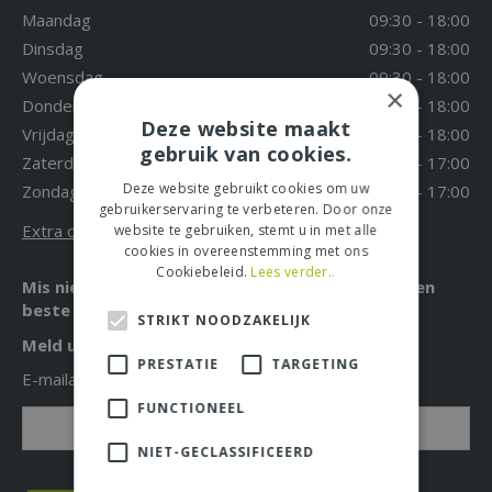
Maandag
09:30 - 18:00
Dinsdag
09:30 - 18:00
Woensdag
09:30 - 18:00
×
Donderdag
09:30 - 18:00
Deze website maakt
Vrijdag
09:30 - 18:00
gebruik van cookies.
Zaterdag
09:30 - 17:00
Deze website gebruikt cookies om uw
Zondag
12:00 - 17:00
gebruikerservaring te verbeteren. Door onze
Extra openingstijden
website te gebruiken, stemt u in met alle
cookies in overeenstemming met ons
Cookiebeleid.
Lees verder..
Mis niet langer de leukste acties, aanbiedingen en
beste tuintips!
STRIKT NOODZAKELIJK
Meld u nu aan voor onze nieuwsbrief!
PRESTATIE
TARGETING
E-mailadres: *
FUNCTIONEEL
NIET-GECLASSIFICEERD