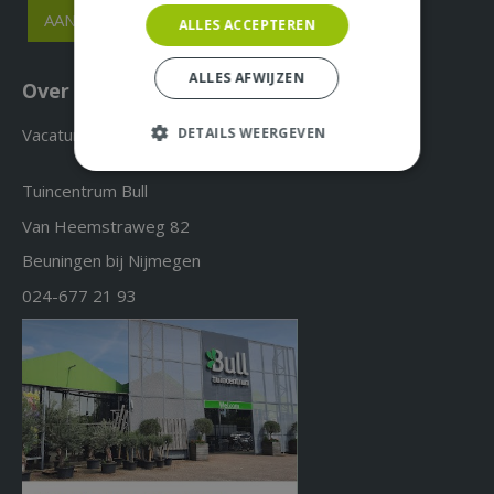
ALLES ACCEPTEREN
ALLES AFWIJZEN
Over ons & Contact
Vacatures
DETAILS WEERGEVEN
Tuincentrum Bull
Van Heemstraweg 82
Beuningen bij Nijmegen
024-677 21 93