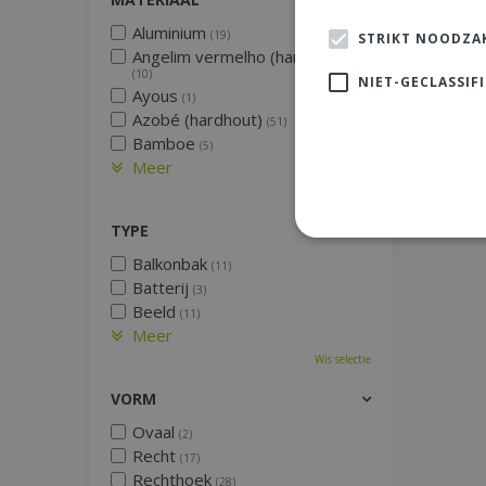
Aluminium
(19)
STRIKT NOODZAK
Angelim vermelho (hardhout)
(10)
NIET-GECLASSIF
Ayous
(1)
Azobé (hardhout)
(51)
Bamboe
(5)
Meer
Wis selectie
TYPE
Balkonbak
(11)
Batterij
(3)
Beeld
(11)
Meer
Wis selectie
VORM
Ovaal
(2)
Recht
(17)
Rechthoek
(28)