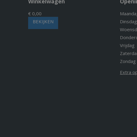
Winkelwagen
Openi
€ 0,00
Maanda
BEKIJKEN
Dinsdag
Woensd
Donder
Vrijdag
Zaterda
Zondag
Extra o