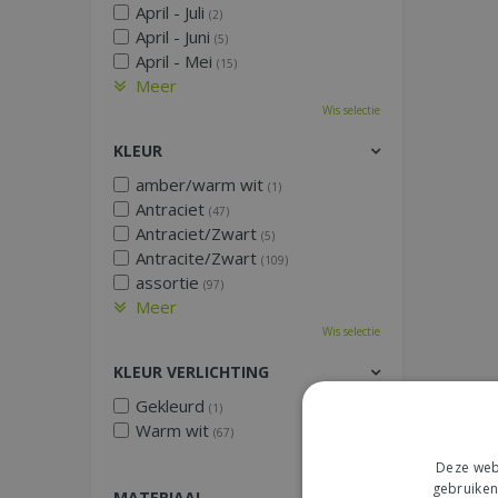
April - Juli
(2)
April - Juni
(5)
April - Mei
(15)
Meer
Wis selectie
KLEUR
amber/warm wit
(1)
Antraciet
(47)
Antraciet/Zwart
(5)
Antracite/Zwart
(109)
assortie
(97)
Meer
Wis selectie
KLEUR VERLICHTING
Gekleurd
(1)
Warm wit
(67)
Wis selectie
Deze webs
gebruiken
MATERIAAL