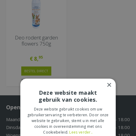
Deo rodent garden
flowers 750g
95
€
8
,
BESTEL DIRECT
MEER INFORMATIE
×
Deze website maakt
gebruik van cookies.
Openingstijden
Deze website gebruikt cookies om uw
gebruikerservaring te verbeteren. Door onze
Maandag
09:30 - 18:00
website te gebruiken, stemt u in met alle
cookies in overeenstemming met ons
Dinsdag
09:30 - 18:00
Cookiebeleid.
Lees verder..
Woensdag
09:30 - 18:00