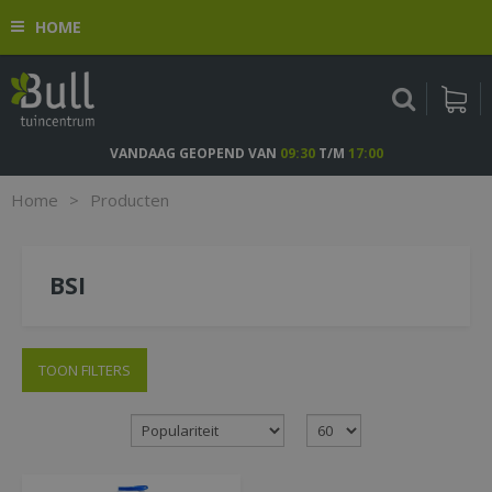
G
HOME
a
n
a
a
r
c
VANDAAG GEOPEND VAN
09:30
T/M
17:00
o
n
Home
>
Producten
t
e
n
BSI
t
TOON FILTERS