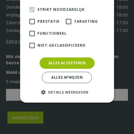
Donderdag
09:30 - 18:00
STRIKT NOODZAKELIJK
Vrijdag
09:30 - 18:00
PRESTATIE
TARGETING
Zaterdag
09:30 - 17:00
Zondag
12:00 - 17:00
FUNCTIONEEL
Extra openingstijden
NIET-GECLASSIFICEERD
Mis niet langer de leukste acties, aanbiedingen en
beste tuintips!
ALLES ACCEPTEREN
Meld u nu aan voor onze nieuwsbrief!
ALLES AFWIJZEN
E-mailadres: *
DETAILS WEERGEVEN